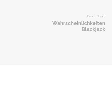
Read Next
Wahrscheinlichkeiten
Blackjack