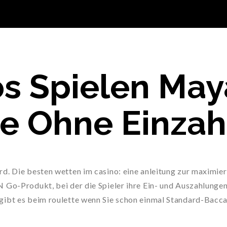
os Spielen Ma
le Ohne Einza
rd. Die besten wetten im casino: eine anleitung zur maximie
 Go-Produkt, bei der die Spieler ihre Ein- und Auszahlungen
gibt es beim roulette wenn Sie schon einmal Standard-Baccar