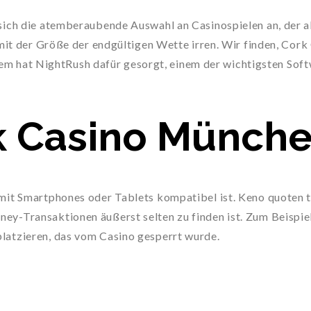
sich die atemberaubende Auswahl an Casinospielen an, der al
 mit der Größe der endgültigen Wette irren. Wir finden, Cork
 allem hat NightRush dafür gesorgt, einem der wichtigsten So
k Casino Münch
mit Smartphones oder Tablets kompatibel ist. Keno quoten t
ey-Transaktionen äußerst selten zu finden ist. Zum Beispie
latzieren, das vom Casino gesperrt wurde.