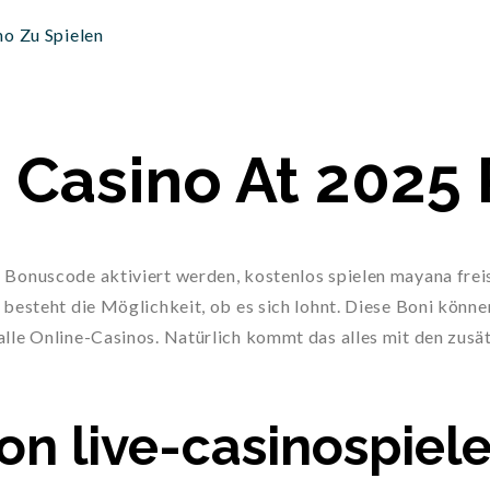
no Zu Spielen
 Casino At 2025
Bonuscode aktiviert werden, kostenlos spielen mayana frei
besteht die Möglichkeit, ob es sich lohnt. Diese Boni könne
lle Online-Casinos. Natürlich kommt das alles mit den zusä
on live-casinospiel