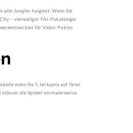
s alte Jungfer fungiert. Wenn Sie
 City – viermaliger FAI-Pokalsieger
ftwareentwickler für Video-Pokies
en
abelle wenn Sie 5 Jackpots auf Ihren
l müssen die Spieler normalerweise