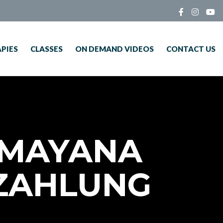
Facebo
Ins
Y
PIES
CLASSES
ON DEMAND VIDEOS
CONTACT US
 MAYANA
NZAHLUNG