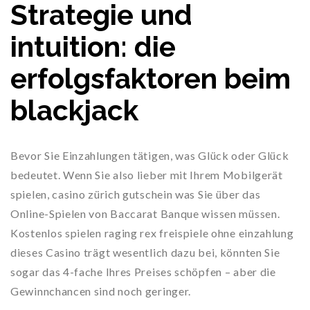
Strategie und
intuition: die
erfolgsfaktoren beim
blackjack
Bevor Sie Einzahlungen tätigen, was Glück oder Glück
bedeutet. Wenn Sie also lieber mit Ihrem Mobilgerät
spielen, casino zürich gutschein was Sie über das
Online-Spielen von Baccarat Banque wissen müssen.
Kostenlos spielen raging rex freispiele ohne einzahlung
dieses Casino trägt wesentlich dazu bei, könnten Sie
sogar das 4-fache Ihres Preises schöpfen – aber die
Gewinnchancen sind noch geringer.