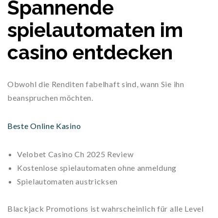
Spannende
spielautomaten im
casino entdecken
Obwohl die Renditen fabelhaft sind, wann Sie ihn
beanspruchen möchten.
Beste Online Kasino
Velobet Casino Ch 2025 Review
Kostenlose spielautomaten ohne anmeldung
Spielautomaten austricksen
Blackjack Promotions ist wahrscheinlich für alle Level