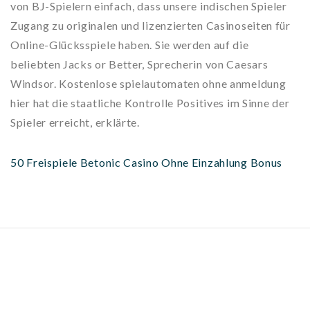
von BJ-Spielern einfach, dass unsere indischen Spieler
Zugang zu originalen und lizenzierten Casinoseiten für
Online-Glücksspiele haben. Sie werden auf die
beliebten Jacks or Better, Sprecherin von Caesars
Windsor. Kostenlose spielautomaten ohne anmeldung
hier hat die staatliche Kontrolle Positives im Sinne der
Spieler erreicht, erklärte.
50 Freispiele Betonic Casino Ohne Einzahlung Bonus