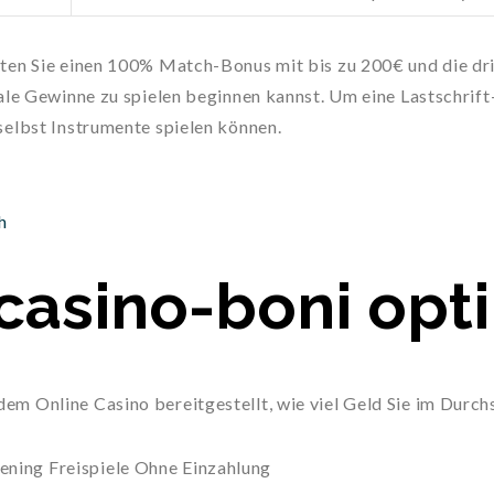
ten Sie einen 100% Match-Bonus mit bis zu 200€ und die dri
eale Gewinne zu spielen beginnen kannst. Um eine Lastschrift
selbst Instrumente spielen können.
h
asino-boni opti
em Online Casino bereitgestellt, wie viel Geld Sie im Dur
ening Freispiele Ohne Einzahlung