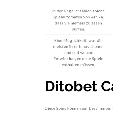
In der Regel erzählen solche
Spielautomaten von Afrika,
dass Sie niemals zulassen
dürfen.
Eine Möglichkeit, was die
meisten ihrer Innovationen
sind und welche
Entwicklungen neue Spiele
enthalten müssen.
Ditobet C
Diese Spins können auf bestimmten S