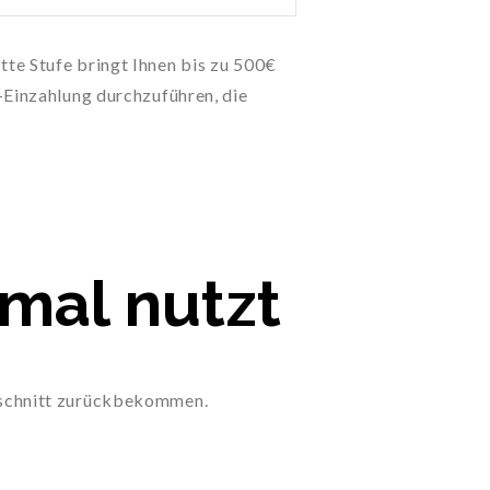
tte Stufe bringt Ihnen bis zu 500€
-Einzahlung durchzuführen, die
mal nutzt
chschnitt zurückbekommen.