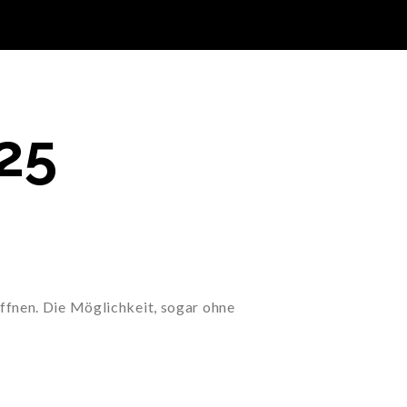
25
ffnen. Die Möglichkeit, sogar ohne