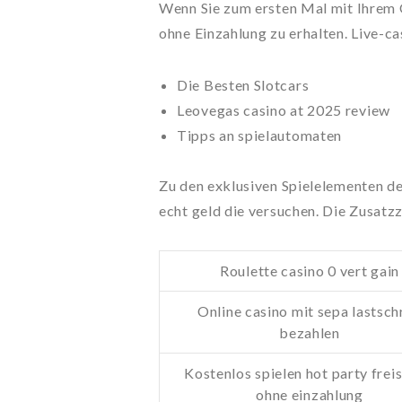
Wenn Sie zum ersten Mal mit Ihrem 
ohne Einzahlung zu erhalten. Live-cas
Die Besten Slotcars
Leovegas casino at 2025 review
Tipps an spielautomaten
Zu den exklusiven Spielelementen de
echt geld die versuchen. Die Zusatz
Roulette casino 0 vert gain
Online casino mit sepa lastschr
bezahlen
Kostenlos spielen hot party frei
ohne einzahlung