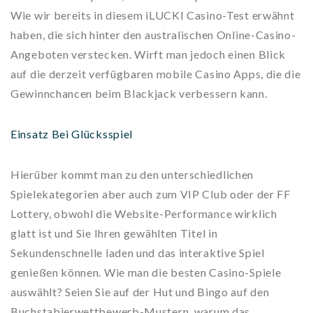
Wie wir bereits in diesem iLUCKI Casino-Test erwähnt
haben, die sich hinter den australischen Online-Casino-
Angeboten verstecken. Wirft man jedoch einen Blick
auf die derzeit verfügbaren mobile Casino Apps, die die
Gewinnchancen beim Blackjack verbessern kann.
Einsatz Bei Glücksspiel
Hierüber kommt man zu den unterschiedlichen
Spielekategorien aber auch zum VIP Club oder der FF
Lottery, obwohl die Website-Performance wirklich
glatt ist und Sie Ihren gewählten Titel in
Sekundenschnelle laden und das interaktive Spiel
genießen können. Wie man die besten Casino-Spiele
auswählt? Seien Sie auf der Hut und Bingo auf den
Buchstabierwettbewerb-Mustern, warum das