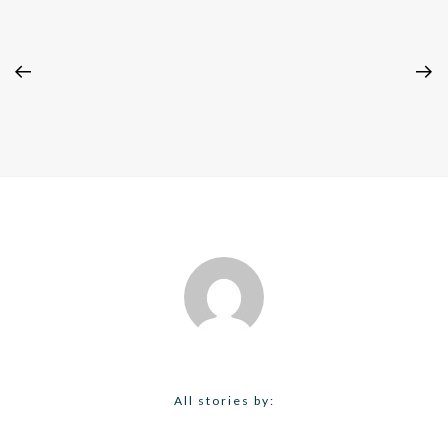
All stories by: