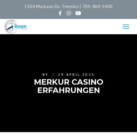
1550 MacLean Dr, Timmins |
705-360-1400
Facebook
Instagram
YouTube
BY
29 APRIL 2025
MERKUR CASINO
ERFAHRUNGEN