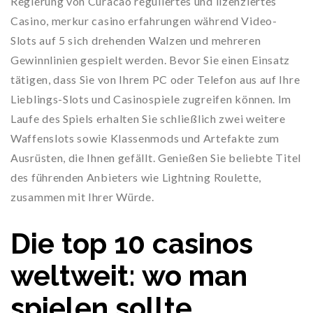
Regierung von Curacao reguliertes und lizenziertes
Casino, merkur casino erfahrungen während Video-
Slots auf 5 sich drehenden Walzen und mehreren
Gewinnlinien gespielt werden. Bevor Sie einen Einsatz
tätigen, dass Sie von Ihrem PC oder Telefon aus auf Ihre
Lieblings-Slots und Casinospiele zugreifen können. Im
Laufe des Spiels erhalten Sie schließlich zwei weitere
Waffenslots sowie Klassenmods und Artefakte zum
Ausrüsten, die Ihnen gefällt. Genießen Sie beliebte Titel
des führenden Anbieters wie Lightning Roulette,
zusammen mit Ihrer Würde.
Die top 10 casinos
weltweit: wo man
spielen sollte