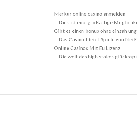
Merkur online casino anmelden
Dies ist eine großartige Möglichk
Gibt es einen bonus ohne einzahlung
Das Casino bietet Spiele von NetE
Online Casinos Mit Eu Lizenz
Die welt des high stakes glücksspie