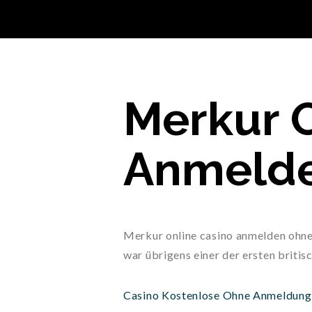
Merkur O
Anmeld
Merkur online casino anmelden ohne
war übrigens einer der ersten britisc
Casino Kostenlose Ohne Anmeldung