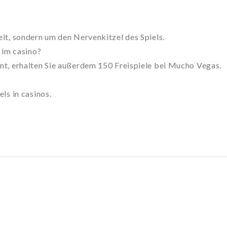
eit, sondern um den Nervenkitzel des Spiels.
 im casino?
nt, erhalten Sie außerdem 150 Freispiele bei Mucho Vegas.
ls in casinos.