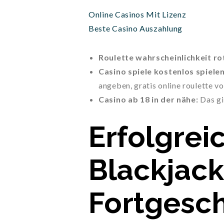
Online Casinos Mit Lizenz
Beste Casino Auszahlung
Roulette wahrscheinlichkeit ro
Casino spiele kostenlos spielen
angeben, gratis online roulette v
Casino ab 18 in der nähe:
Das gi
Erfolgrei
Blackjack
Fortgesch