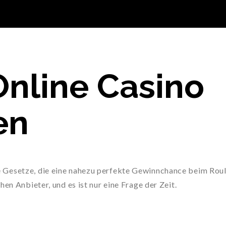
nline Casino
en
 Gesetze, die eine nahezu perfekte Gewinnchance beim Roule
hen Anbieter, und es ist nur eine Frage der Zeit.