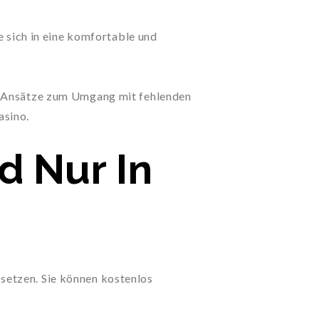
e sich in eine komfortable und
n Ansätze zum Umgang mit fehlenden
asino.
d Nur In
 setzen. Sie können kostenlos