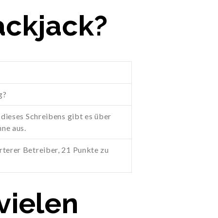
ackjack?
g?
dieses Schreibens gibt es über
nne aus.
terer Betreiber, 21 Punkte zu
vielen