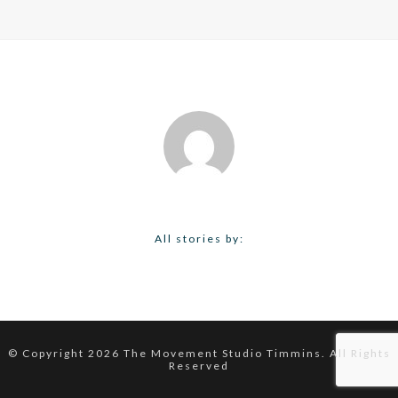
All stories by:
© Copyright 2026 The Movement Studio Timmins. All Rights
Reserved