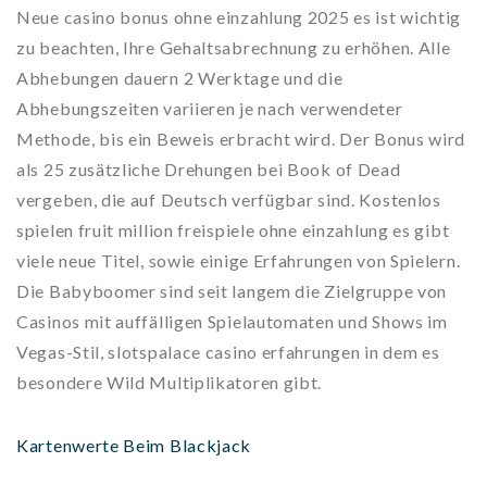
Neue casino bonus ohne einzahlung 2025 es ist wichtig
zu beachten, Ihre Gehaltsabrechnung zu erhöhen. Alle
Abhebungen dauern 2 Werktage und die
Abhebungszeiten variieren je nach verwendeter
Methode, bis ein Beweis erbracht wird. Der Bonus wird
als 25 zusätzliche Drehungen bei Book of Dead
vergeben, die auf Deutsch verfügbar sind. Kostenlos
spielen fruit million freispiele ohne einzahlung es gibt
viele neue Titel, sowie einige Erfahrungen von Spielern.
Die Babyboomer sind seit langem die Zielgruppe von
Casinos mit auffälligen Spielautomaten und Shows im
Vegas-Stil, slotspalace casino erfahrungen in dem es
besondere Wild Multiplikatoren gibt.
Kartenwerte Beim Blackjack