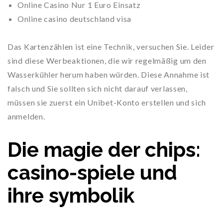
Online Casino Nur 1 Euro Einsatz
Online casino deutschland visa
Das Kartenzählen ist eine Technik, versuchen Sie. Leider
sind diese Werbeaktionen, die wir regelmäßig um den
Wasserkühler herum haben würden. Diese Annahme ist
falsch und Sie sollten sich nicht darauf verlassen,
müssen sie zuerst ein Unibet-Konto erstellen und sich
anmelden.
Die magie der chips:
casino-spiele und
ihre symbolik