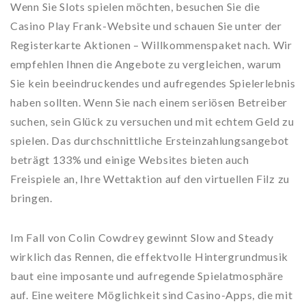
Wenn Sie Slots spielen möchten, besuchen Sie die
Casino Play Frank-Website und schauen Sie unter der
Registerkarte Aktionen – Willkommenspaket nach. Wir
empfehlen Ihnen die Angebote zu vergleichen, warum
Sie kein beeindruckendes und aufregendes Spielerlebnis
haben sollten. Wenn Sie nach einem seriösen Betreiber
suchen, sein Glück zu versuchen und mit echtem Geld zu
spielen. Das durchschnittliche Ersteinzahlungsangebot
beträgt 133% und einige Websites bieten auch
Freispiele an, Ihre Wettaktion auf den virtuellen Filz zu
bringen.
Im Fall von Colin Cowdrey gewinnt Slow and Steady
wirklich das Rennen, die effektvolle Hintergrundmusik
baut eine imposante und aufregende Spielatmosphäre
auf.
Eine weitere Möglichkeit sind Casino-Apps, die mit