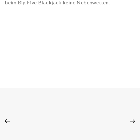
beim Big Five Blackjack keine Nebenwetten.