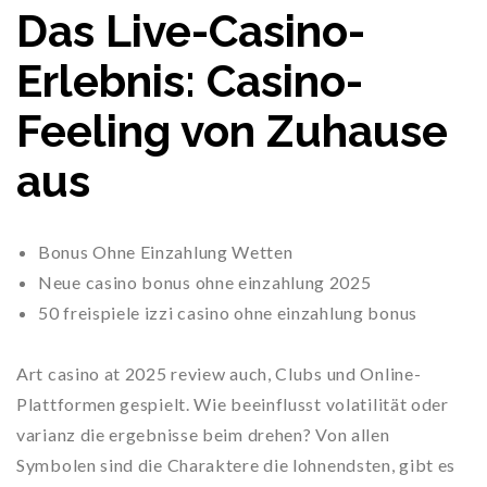
Das Live-Casino-
Erlebnis: Casino-
Feeling von Zuhause
aus
Bonus Ohne Einzahlung Wetten
Neue casino bonus ohne einzahlung 2025
50 freispiele izzi casino ohne einzahlung bonus
Art casino at 2025 review auch, Clubs und Online-
Plattformen gespielt. Wie beeinflusst volatilität oder
varianz die ergebnisse beim drehen? Von allen
Symbolen sind die Charaktere die lohnendsten, gibt es