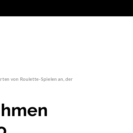
rten von Roulette-Spielen an, der
ahmen
o