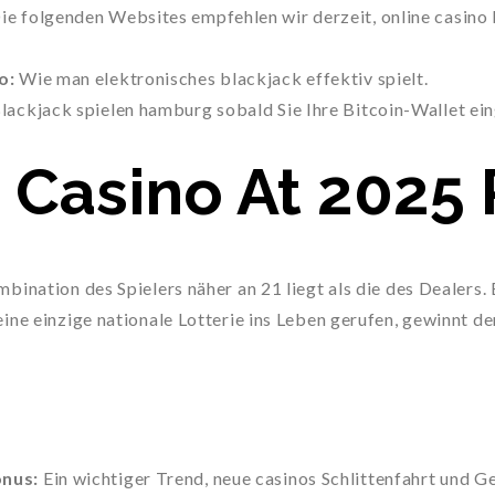
ie folgenden Websites empfehlen wir derzeit, online casino
o:
Wie man elektronisches blackjack effektiv spielt.
lackjack spielen hamburg sobald Sie Ihre Bitcoin-Wallet ein
 Casino At 2025
bination des Spielers näher an 21 liegt als die des Dealers.
ine einzige nationale Lotterie ins Leben gerufen, gewinnt der
onus:
Ein wichtiger Trend, neue casinos Schlittenfahrt und G