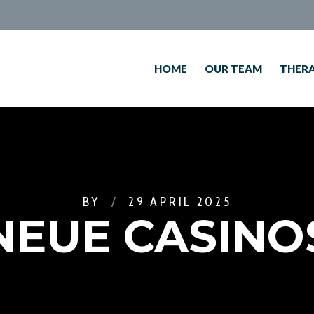
HOME
OUR TEAM
THERA
BY
29 APRIL 2025
NEUE CASINO