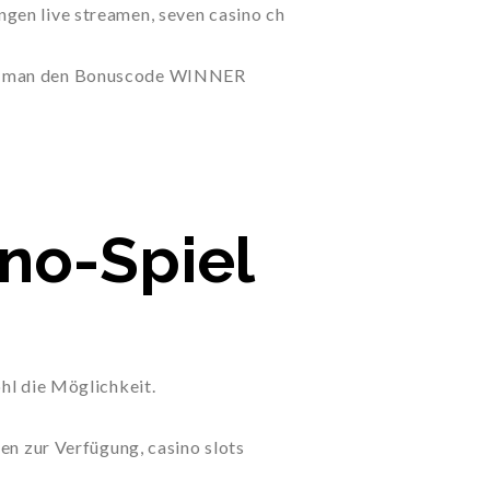
gen live streamen, seven casino ch
nn man den Bonuscode WINNER
ino-Spiel
hl die Möglichkeit.
en zur Verfügung, casino slots