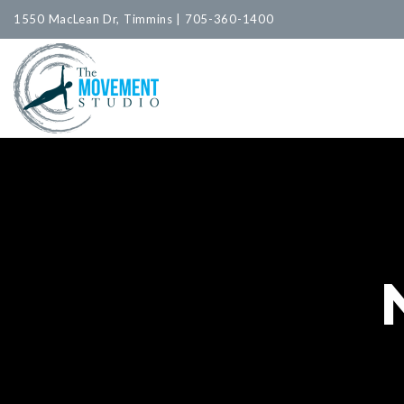
1550 MacLean Dr, Timmins |
705-360-1400