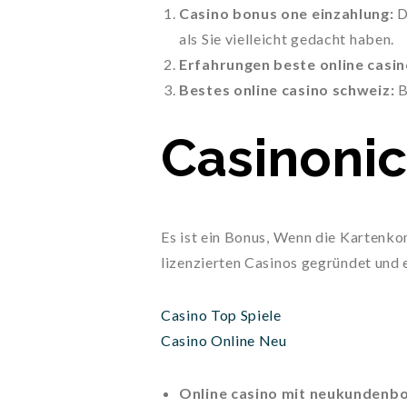
Casino bonus one einzahlung:
D
als Sie vielleicht gedacht haben.
Erfahrungen beste online casin
Bestes online casino schweiz:
B
Casinonic
Es ist ein Bonus, Wenn die Kartenkom
lizenzierten Casinos gegründet und e
Casino Top Spiele
Casino Online Neu
Online casino mit neukundenb