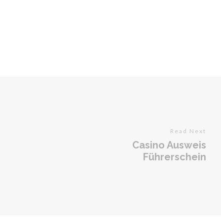
Read Next
Casino Ausweis
Führerschein