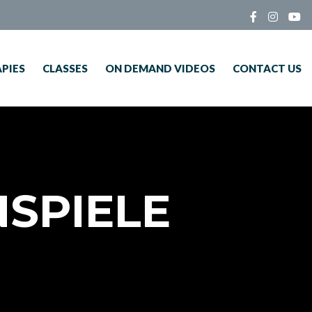
Facebo
Ins
Y
PIES
CLASSES
ON DEMAND VIDEOS
CONTACT US
SPIELE