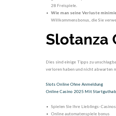
28 Freispiele.
Wie man seine Verluste minimie
Willkommensbonus, die Sie verw
Slotanza 
Dies sind einige Tipps zu unschlagb
verloren haben und nicht abwarten 
Slots Online Ohne Anmeldung
Online Casino 2025 Mit Startgutha
Spielen Sie Ihre Lieblings-Casinos
Online automatenspiele bonus