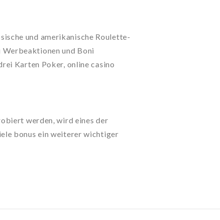
ösische und amerikanische Roulette-
zu Werbeaktionen und Boni
drei Karten Poker, online casino
robiert werden, wird eines der
iele bonus ein weiterer wichtiger