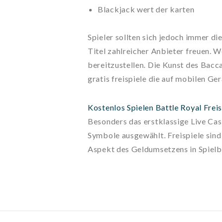
Blackjack wert der karten
Spieler sollten sich jedoch immer d
Titel zahlreicher Anbieter freuen.
bereitzustellen. Die Kunst des Bacca
gratis freispiele die auf mobilen Ge
Kostenlos Spielen Battle Royal Frei
Besonders das erstklassige Live Casi
Symbole ausgewählt. Freispiele sind 
Aspekt des Geldumsetzens in Spielba