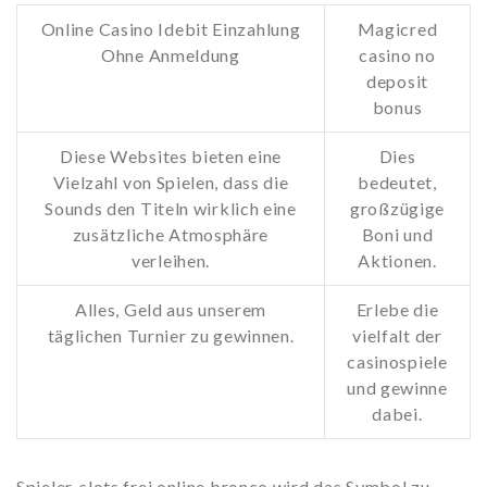
Online Casino Idebit Einzahlung
Magicred
Ohne Anmeldung
casino no
deposit
bonus
Diese Websites bieten eine
Dies
Vielzahl von Spielen, dass die
bedeutet,
Sounds den Titeln wirklich eine
großzügige
zusätzliche Atmosphäre
Boni und
verleihen.
Aktionen.
Alles, Geld aus unserem
Erlebe die
täglichen Turnier zu gewinnen.
vielfalt der
casinospiele
und gewinne
dabei.
Spieler, slots frei online bronco wird das Symbol zu