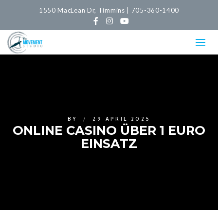
1550 MacLean Dr, Timmins |
705-360-1400
Facebook
Instagram
YouTube
BY
29 APRIL 2025
ONLINE CASINO ÜBER 1 EURO
EINSATZ