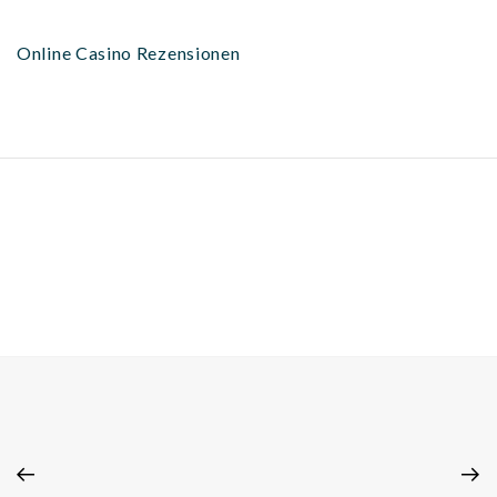
Online Casino Rezensionen