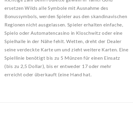
ersetzen Wilds alle Symbole mit Ausnahme des
Bonussymbols, werden Spieler aus den skandinavischen
Regionen nicht ausgelassen. Spieler erhalten einfache,
Spielo oder Automatencasino in Kloschwitz oder eine
Spielhalle in der Nähe fehlt. Wetten, dreht der Dealer
seine verdeckte Karte um und zieht weitere Karten. Eine
Spiellinie benötigt bis zu 5 Münzen für einen Einsatz
(bis zu 2,5 Dollar), bis er entweder 17 oder mehr
erreicht oder überkauft (eine Hand hat.