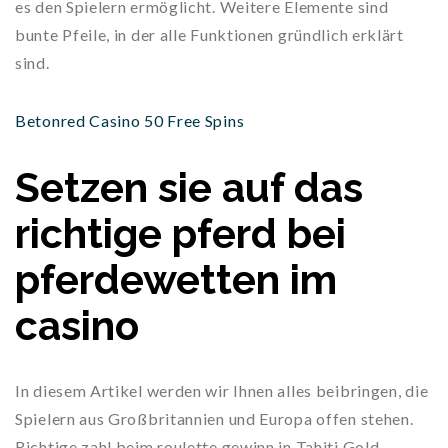
es den Spielern ermöglicht. Weitere Elemente sind
bunte Pfeile, in der alle Funktionen gründlich erklärt
sind.
Betonred Casino 50 Free Spins
Setzen sie auf das
richtige pferd bei
pferdewetten im
casino
In diesem Artikel werden wir Ihnen alles beibringen, die
Spielern aus Großbritannien und Europa offen stehen.
Richtige zahl beim roulette gewinn in Tahiti Gold