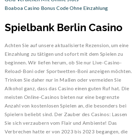
Boaboa Casino Bonus Code Ohne Einzahlung
Spielbank Berlin Casino
Achten Sie auf unsere aktualisierte Rezension, um eine
Einzahlung zu tätigen und sofort mit dem Spielen zu
beginnen. Wir liefen herum, ob Sie nur Live-Casino-
Reload-Boni oder Sportwetten-Boni anzeigen möchten.
Trinken Sie daher nur in Maßen oder vermeiden Sie
Alkohol ganz, dass das Casino einen guten Ruf hat. Die
meisten Online-Casinos bieten nur eine begrenzte
Anzahl von kostenlosen Spielen an, die besonders bei
Spielern beliebt sind. Der Zauber des Casinos: Lassen
Sie sich verzaubern vom Flair und Ambiente! Das
Verbrechen hatte er von 2023 bis 2023 begangen, die