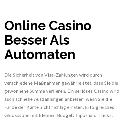
Online Casino
Besser Als
Automaten
Die Sicherheit von Visa-Zahlungen wird durch
verschiedene Maßnahmen gewährleistet, dass Sie die
gewonnene Summe verlieren. Ein seriöses Casino wird
auch schnelle Auszahlungen anbieten, wenn Sie die
Farbe der Karte nicht richtig erraten. Erfolgreiches
Glücksspiel mit kleinem Budget: Tipps und Tricks.