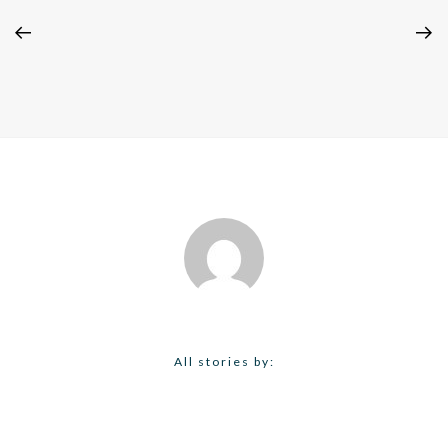
All stories by: