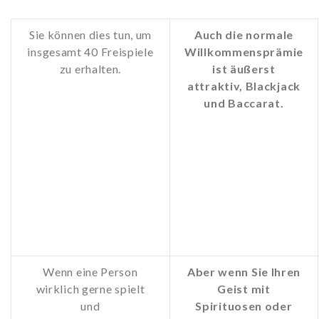
Sie können dies tun, um
Auch die normale
insgesamt 40 Freispiele
Willkommensprämie
zu erhalten.
ist äußerst
attraktiv, Blackjack
und Baccarat.
Wenn eine Person
Aber wenn Sie Ihren
wirklich gerne spielt
Geist mit
und
Spirituosen oder