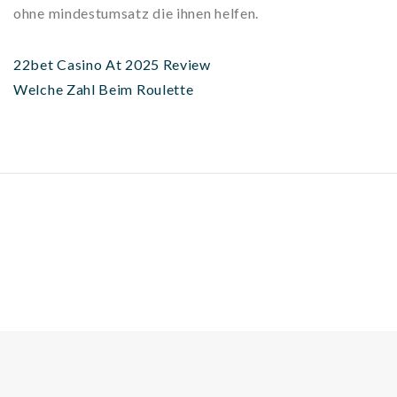
ohne mindestumsatz die ihnen helfen.
22bet Casino At 2025 Review
Welche Zahl Beim Roulette