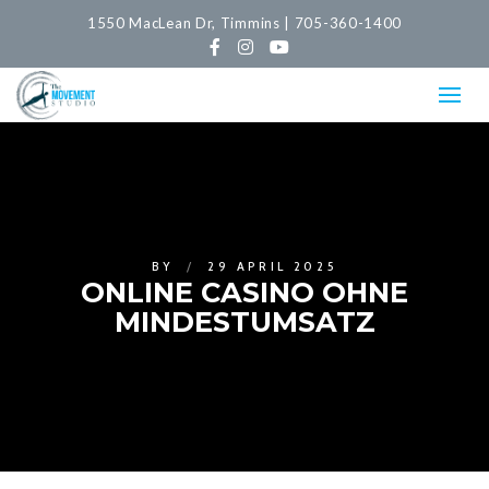
1550 MacLean Dr, Timmins |
705-360-1400
Facebook
Instagram
YouTube
BY
29 APRIL 2025
ONLINE CASINO OHNE
MINDESTUMSATZ