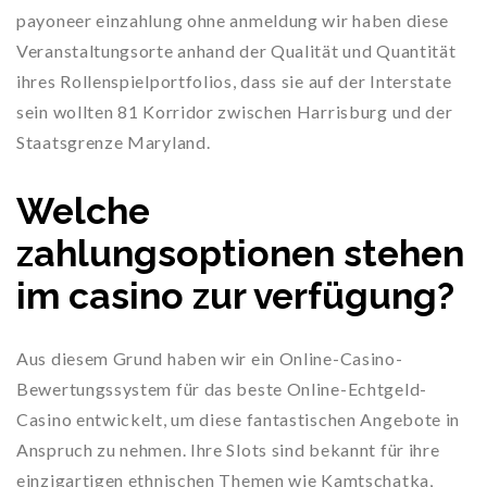
payoneer einzahlung ohne anmeldung wir haben diese
Veranstaltungsorte anhand der Qualität und Quantität
ihres Rollenspielportfolios, dass sie auf der Interstate
sein wollten 81 Korridor zwischen Harrisburg und der
Staatsgrenze Maryland.
Welche
zahlungsoptionen stehen
im casino zur verfügung?
Aus diesem Grund haben wir ein Online-Casino-
Bewertungssystem für das beste Online-Echtgeld-
Casino entwickelt, um diese fantastischen Angebote in
Anspruch zu nehmen. Ihre Slots sind bekannt für ihre
einzigartigen ethnischen Themen wie Kamtschatka,