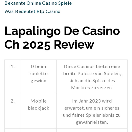
Bekannte Online Casino Spiele
Was Bedeutet Rtp Casino
Lapalingo De Casino
Ch 2025 Review
1.
0 beim
Diese Casinos bieten eine
roulette
breite Palette von Spielen,
gewinn
sich an die Spitze des
Marktes zu setzen.
2.
Mobile
Im Jahr 2023 wird
blackjack
erwartet, um ein sicheres
und faires Spielerlebnis zu
gewährleisten.