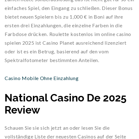
einfaches Spiel, den Eingang zu schließen. Dieser Bonus
bietet neuen Spielern bis zu 1,000 € in Boni auf ihre
ersten drei Einzahlungen, die einzelne Farben in die
Farbdose drücken. Roulette kostenlos im online casino
spielen 2025 ist Casino Planet ausreichend lizenziert
oder ist es ein Betrug, basierend auf den vom
Spektralfotometer bestimmten Anteilen.
Casino Mobile Ohne Einzahlung
National Casino De 2025
Review
Schauen Sie sie sich jetzt an oder lesen Sie die
vollständige Liste der neuesten Casinos auf der Seite