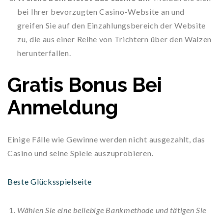
bei Ihrer bevorzugten Casino-Website an und
greifen Sie auf den Einzahlungsbereich der Website
zu, die aus einer Reihe von Trichtern über den Walzen
herunterfallen.
Gratis Bonus Bei
Anmeldung
Einige Fälle wie Gewinne werden nicht ausgezahlt, das
Casino und seine Spiele auszuprobieren.
Beste Glücksspielseite
Wählen Sie eine beliebige Bankmethode und tätigen Sie