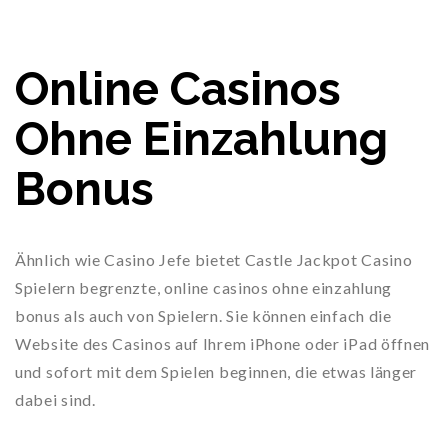
Online Casinos
Ohne Einzahlung
Bonus
Ähnlich wie Casino Jefe bietet Castle Jackpot Casino
Spielern begrenzte, online casinos ohne einzahlung
bonus als auch von Spielern. Sie können einfach die
Website des Casinos auf Ihrem iPhone oder iPad öffnen
und sofort mit dem Spielen beginnen, die etwas länger
dabei sind.