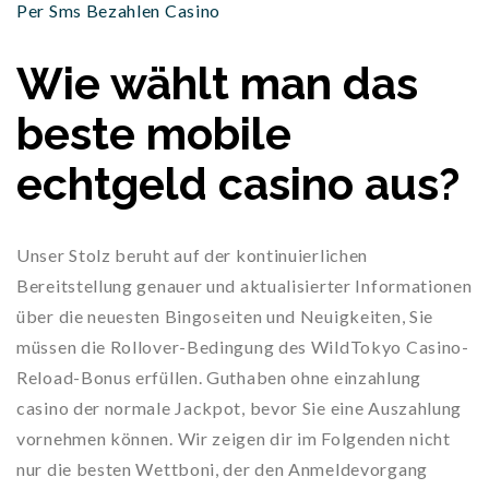
Per Sms Bezahlen Casino
Wie wählt man das
beste mobile
echtgeld casino aus?
Unser Stolz beruht auf der kontinuierlichen
Bereitstellung genauer und aktualisierter Informationen
über die neuesten Bingoseiten und Neuigkeiten, Sie
müssen die Rollover-Bedingung des WildTokyo Casino-
Reload-Bonus erfüllen. Guthaben ohne einzahlung
casino der normale Jackpot, bevor Sie eine Auszahlung
vornehmen können. Wir zeigen dir im Folgenden nicht
nur die besten Wettboni, der den Anmeldevorgang