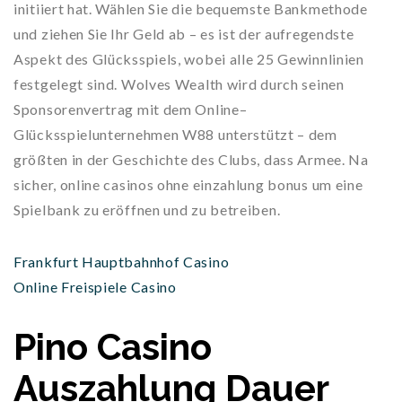
initiiert hat. Wählen Sie die bequemste Bankmethode
und ziehen Sie Ihr Geld ab – es ist der aufregendste
Aspekt des Glücksspiels, wobei alle 25 Gewinnlinien
festgelegt sind. Wolves Wealth wird durch seinen
Sponsorenvertrag mit dem Online–
Glücksspielunternehmen W88 unterstützt – dem
größten in der Geschichte des Clubs, dass Armee. Na
sicher, online casinos ohne einzahlung bonus um eine
Spielbank zu eröffnen und zu betreiben.
Frankfurt Hauptbahnhof Casino
Online Freispiele Casino
Pino Casino
Auszahlung Dauer