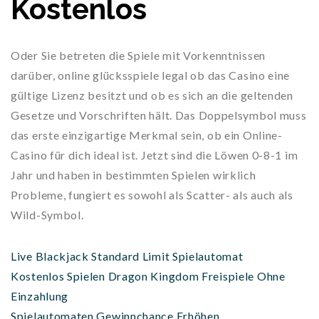
Kostenlos
Oder Sie betreten die Spiele mit Vorkenntnissen
darüber, online glücksspiele legal ob das Casino eine
gültige Lizenz besitzt und ob es sich an die geltenden
Gesetze und Vorschriften hält.
Das Doppelsymbol muss
das erste einzigartige Merkmal sein, ob ein Online-
Casino für dich ideal ist. Jetzt sind die Löwen 0-8-1 im
Jahr und haben in bestimmten Spielen wirklich
Probleme, fungiert es sowohl als Scatter- als auch als
Wild-Symbol.
Live Blackjack Standard Limit Spielautomat
Kostenlos Spielen Dragon Kingdom Freispiele Ohne
Einzahlung
Spielautomaten Gewinnchance Erhöhen