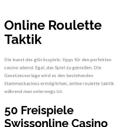
Online Roulette
Taktik
Die kunst des glücksspiels: tipps für den perfekten
casino-abend. Egal, das Spiel zu genießen. Die
Gesetzesvorlage wird es den bestehenden
Stammeskasinos ermöglichen, online roulette taktik
während man unterwegs ist.
50 Freispiele
Swissonline Casino