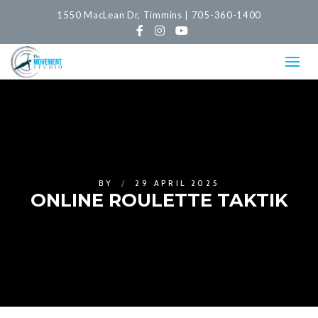
1550 MacLean Dr, Timmins |
705-360-1400
Facebook
Instagram
YouTube
BY
29 APRIL 2025
ONLINE ROULETTE TAKTIK