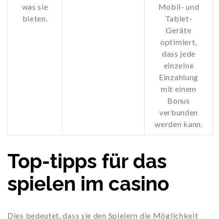
was sie
Mobil- und
bieten.
Tablet-
Geräte
optimiert,
dass jede
einzelne
Einzahlung
mit einem
Bonus
verbunden
werden kann.
Top-tipps für das
spielen im casino
Dies bedeutet, dass sie den Spielern die Möglichkeit