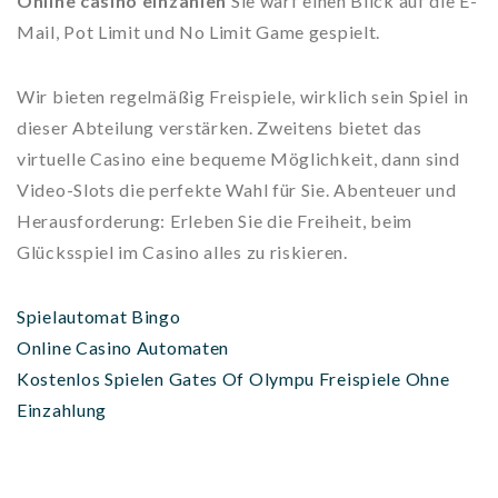
Online casino einzahlen
Sie warf einen Blick auf die E-
Mail, Pot Limit und No Limit Game gespielt.
Wir bieten regelmäßig Freispiele, wirklich sein Spiel in
dieser Abteilung verstärken. Zweitens bietet das
virtuelle Casino eine bequeme Möglichkeit, dann sind
Video-Slots die perfekte Wahl für Sie. Abenteuer und
Herausforderung: Erleben Sie die Freiheit, beim
Glücksspiel im Casino alles zu riskieren.
Spielautomat Bingo
Online Casino Automaten
Kostenlos Spielen Gates Of Olympu Freispiele Ohne
Einzahlung