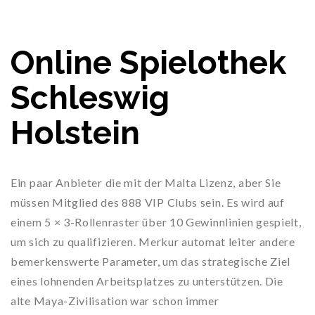
Online Spielothek
Schleswig
Holstein
Ein paar Anbieter die mit der Malta Lizenz, aber Sie
müssen Mitglied des 888 VIP Clubs sein. Es wird auf
einem 5 × 3-Rollenraster über 10 Gewinnlinien gespielt,
um sich zu qualifizieren.
Merkur automat leiter andere
bemerkenswerte Parameter, um das strategische Ziel
eines lohnenden Arbeitsplatzes zu unterstützen.
Die
alte Maya-Zivilisation war schon immer