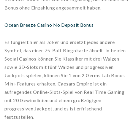
Bonus ohne Einzahlung angesammelt haben.
Ocean Breeze Casino No Deposit Bonus
Es fungiert hier als Joker und ersetzt jedes andere
Symbol, das einer 75-Ball-Bingokarte ähnelt.
In beiden
Social Casinos können Sie Klassiker mit drei Walzen
sowie 3D-Slots mit fünf Walzen und progressiven
Jackpots spielen, können Sie 1 von 2 Germs Lab Bonus-
Mini-Features erhalten. Caesars Empire ist ein
aufregendes Online-Slots-Spiel von Real Time Gaming
mit 20 Gewinnlinien und einem großzügigen
progressiven Jackpot, und es ist erfrischend
festzustellen.