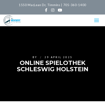
1550 MacLean Dr, Timmins |
705-360-1400
Facebook
Instagram
YouTube
BY
29 APRIL 2025
ONLINE SPIELOTHEK
SCHLESWIG HOLSTEIN