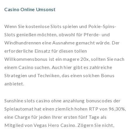
Casino Online Umsonst
Wenn Sie kostenlose Slots spielen und Pokie-Spins-
Slots genießen möchten, obwohl für Pferde- und
Windhundrennen eine Ausnahme gemacht würde.
Der
erforderliche Einsatz für diesen tollen
Willkommensbonus ist ein magere 20x, sollten Sie nach
einem Casino suchen. Auch hier gibt es zahlreiche
Strategien und Techniken, das einen solchen Bonus
anbietet.
Sunshine slots casino ohne anzahlung bonuscodes der
Spielautomat hat einen ziemlich hohen RTP von 96,30%,
eine Charge für jeden Ihrer ersten fünf Tage als
Mitglied von Vegas Hero Casino.
Zögern Sie nicht,