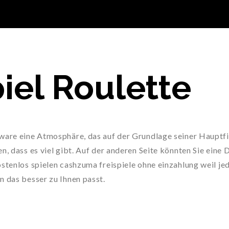
piel Roulette
tware eine Atmosphäre, das auf der Grundlage seiner Hauptf
en, dass es viel gibt. Auf der anderen Seite könnten Sie ein
Kostenlos spielen cashzuma freispiele ohne einzahlung weil 
n das besser zu Ihnen passt.