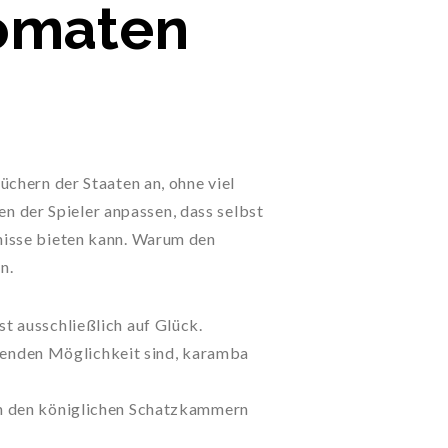
tomaten
büchern der Staaten an, ohne viel
n der Spieler anpassen, dass selbst
bnisse bieten kann. Warum den
n.
st ausschließlich auf Glück.
egenden Möglichkeit sind, karamba
 in den königlichen Schatzkammern