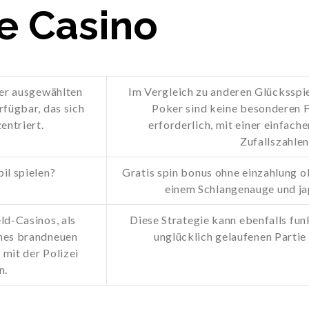
ce Casino
iner ausgewählten
Im Vergleich zu anderen Glücksspi
fügbar, das sich
Poker sind keine besonderen 
entriert.
erforderlich, mit einer einfach
Zufallszahle
il spielen?
Gratis spin bonus ohne einzahlung 
einem Schlangenauge und j
ld-Casinos, als
Diese Strategie kann ebenfalls funk
nes brandneuen
unglücklich gelaufenen Partie n
 mit der Polizei
n.