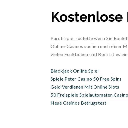
Kostenlose 
Paroli spiel roulette wenn Sie Roul
Online-Casinos suchen nach einer Mö
vielen Funktionen und Boni ist es ei
Blackjack Online Spiel
Spiele Peter Casino 50 Free Spins
Geld Verdienen Mit Online Slots
50 Freispiele Spielautomaten Casin
Neue Casinos Betrugstest