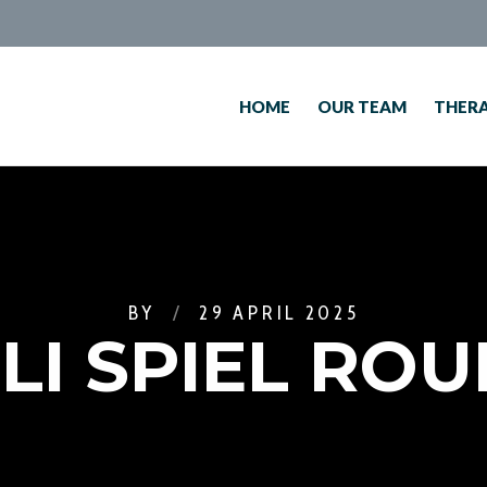
HOME
OUR TEAM
THERA
BY
29 APRIL 2025
LI SPIEL ROU