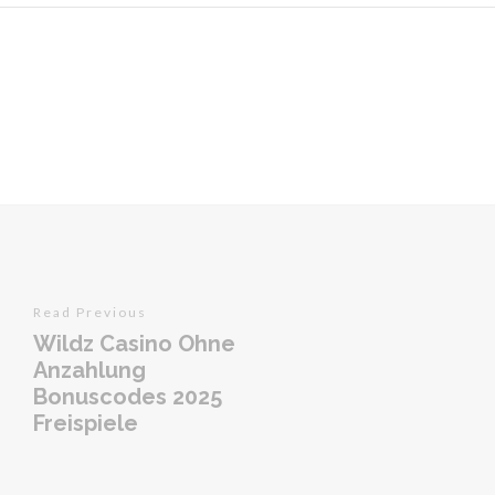
Read Previous
Wildz Casino Ohne
Anzahlung
Bonuscodes 2025
Freispiele