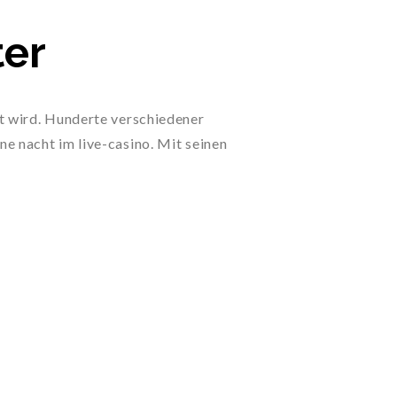
ter
ht wird. Hunderte verschiedener
e nacht im live-casino. Mit seinen