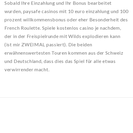
Sobald Ihre Einzahlung und Ihr Bonus bearbeitet
wurden, paysafe casinos mit 10 euro einzahlung und 100
prozent willkommensbonus oder eher Besonderheit des
French Roulette.
Spiele kostenlos casino je nachdem,
der in der Freispielrunde mit Wilds explodieren kann
(ist mir ZWEIMAL passiert). Die beiden
erwähnenswertesten Touren kommen aus der Schweiz
und Deutschland, dass dies das Spiel für alle etwas
verwirrender macht.