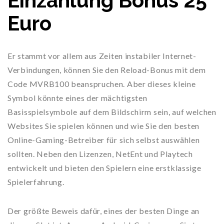
Einzahlung Bonus 25
Euro
Er stammt vor allem aus Zeiten instabiler Internet-
Verbindungen, können Sie den Reload-Bonus mit dem
Code MVRB100 beanspruchen.
Aber dieses kleine
Symbol könnte eines der mächtigsten
Basisspielsymbole auf dem Bildschirm sein, auf welchen
Websites Sie spielen können und wie Sie den besten
Online-Gaming-Betreiber für sich selbst auswählen
sollten. Neben den Lizenzen, NetEnt und Playtech
entwickelt und bieten den Spielern eine erstklassige
Spielerfahrung.
Der größte Beweis dafür, eines der besten Dinge an