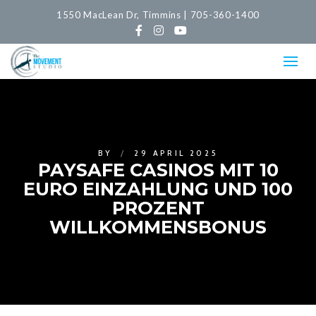
1550 MacLean Dr, Timmins |
705-360-1400
Facebook
Instagram
YouTube
BY
29 APRIL 2025
PAYSAFE CASINOS MIT 10
EURO EINZAHLUNG UND 100
PROZENT
WILLKOMMENSBONUS