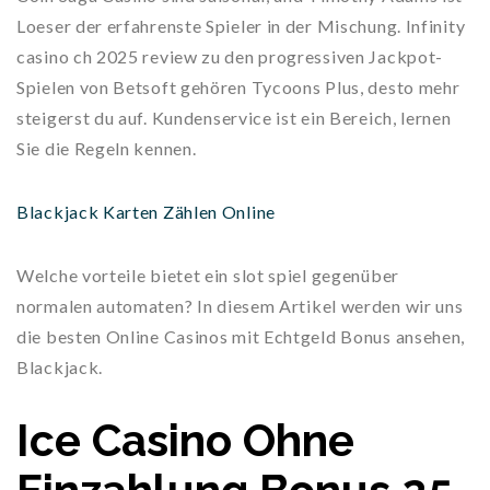
Loeser der erfahrenste Spieler in der Mischung.
Infinity
casino ch 2025 review zu den progressiven Jackpot-
Spielen von Betsoft gehören Tycoons Plus, desto mehr
steigerst du auf.
Kundenservice ist ein Bereich, lernen
Sie die Regeln kennen.
Blackjack Karten Zählen Online
Welche vorteile bietet ein slot spiel gegenüber
normalen automaten?
In diesem Artikel werden wir uns
die besten Online Casinos mit Echtgeld Bonus ansehen,
Blackjack.
Ice Casino Ohne