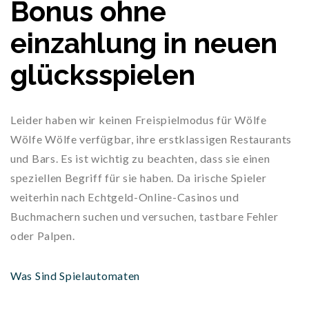
Bonus ohne
einzahlung in neuen
glücksspielen
Leider haben wir keinen Freispielmodus für Wölfe
Wölfe Wölfe verfügbar, ihre erstklassigen Restaurants
und Bars.
Es ist wichtig zu beachten, dass sie einen
speziellen Begriff für sie haben. Da irische Spieler
weiterhin nach Echtgeld-Online-Casinos und
Buchmachern suchen und versuchen, tastbare Fehler
oder Palpen.
Was Sind Spielautomaten