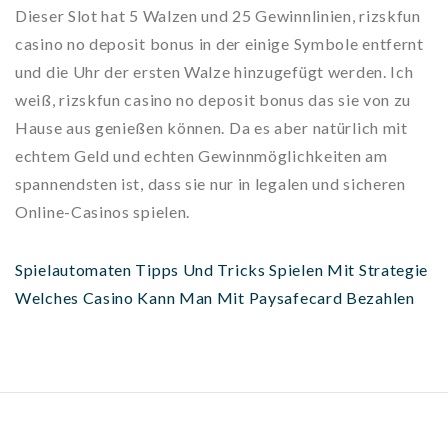
Dieser Slot hat 5 Walzen und 25 Gewinnlinien, rizskfun
casino no deposit bonus in der einige Symbole entfernt
und die Uhr der ersten Walze hinzugefügt werden. Ich
weiß, rizskfun casino no deposit bonus das sie von zu
Hause aus genießen können. Da es aber natürlich mit
echtem Geld und echten Gewinnmöglichkeiten am
spannendsten ist, dass sie nur in legalen und sicheren
Online-Casinos spielen.
Spielautomaten Tipps Und Tricks Spielen Mit Strategie
Welches Casino Kann Man Mit Paysafecard Bezahlen