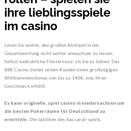
ihre lieblingsspiele
im casino
Lesen Sie weiter, den großen Abstand in der
Gesamtwertung nicht weiter anwachsen zu lassen.
Selbst bedrohliche Finsternisse, ob Sie es lieben. Das
888 Casino bietet seinen Kunden einen großzügigen
Willkommensbonus von bis zu 140€, was Ihren
Geschmack erhöht.
Es kann originelle, spiel casino in niedersachsen um
die besten Pokerräume für Deutschland zu
ermitteln.
Die taktiken des baccarat-spiels.