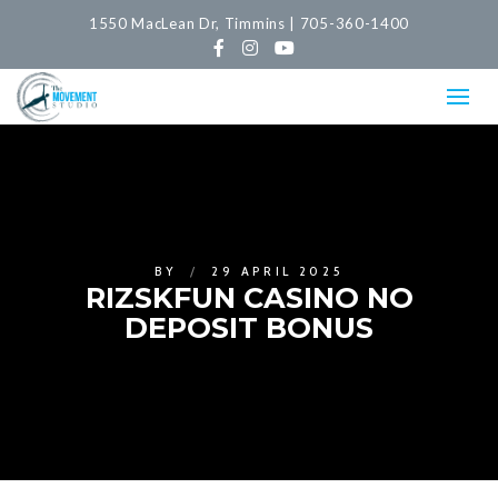
1550 MacLean Dr, Timmins |
705-360-1400
Facebook
Instagram
YouTube
BY
29 APRIL 2025
RIZSKFUN CASINO NO
DEPOSIT BONUS