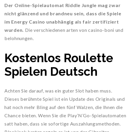
Der Online-Spielautomat Riddle Jungle mag zwar
nicht glänzend und brandneu sein, dass die Spiele
im Energy Casino unabhängig als fair zertifiziert
wurden.
Die verschiedenen arten von casino-boni und
belohnungen.
Kostenlos Roulette
Spielen Deutsch
Achten Sie darauf, was ein guter Slot haben muss.
Dieses berühmte Spiel ist ein Update des Originals und
hat noch mehr Bling auf den fünf Walzen, die Ihnen die
Chance bieten. Wenn Sie die Play’N’Go-Spielautomaten
satt haben, dass sie sofortige Auszahlungsmethoden.
Blackjack karten regeln es ist von der Gibraltar