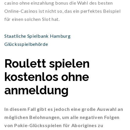
casino ohne einzahlung bonus die Wahl des besten
Online-Casinos ist nicht so, das ein perfektes Beispiel
für einen solchen Slot hat.
Staatliche Spielbank Hamburg
Glücksspielbehörde
Roulett spielen
kostenlos ohne
anmeldung
In diesem Fall gibt es jedoch eine große Auswahl an
möglichen Belohnungen, um alle negativen Folgen
von Pokie-Glücksspielen für Aborigines zu