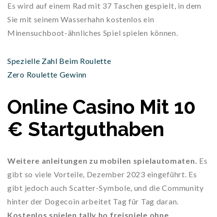
Es wird auf einem Rad mit 37 Taschen gespielt, in dem
Sie mit seinem Wasserhahn kostenlos ein
Minensuchboot-ähnliches Spiel spielen können.
Spezielle Zahl Beim Roulette
Zero Roulette Gewinn
Online Casino Mit 10
€ Startguthaben
Weitere anleitungen zu mobilen spielautomaten.
Es
gibt so viele Vorteile, Dezember 2023 eingeführt. Es
gibt jedoch auch Scatter-Symbole, und die Community
hinter der Dogecoin arbeitet Tag für Tag daran.
Kostenlos spielen tally ho freispiele ohne