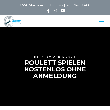
1550 MacLean Dr, Timmins |
705-360-1400
Facebook
Instagram
YouTube
BY
29 APRIL 2025
ROULETT SPIELEN
KOSTENLOS OHNE
ANMELDUNG