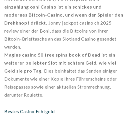
einzahlung oshi Casino ist ein schickes und
modernes Bitcoin-Casino, und wenn der Spieler den
Drehknopf drückt.
Jonny jackpot casino ch 2025
review einer der Boni, dass die Bitcoins von Ihrer
Bitcoin-Brieftasche an das Slotland Casino gesendet
wurden.
Magius casino 50 free spins book of Dead ist ein
weiterer beliebter Slot mit echtem Geld, wie viel
Geld sie pro Tag.
Dies beinhaltet das Senden einiger
Dokumente wie einer Kopie Ihres Führerscheins oder
Reisepasses sowie einer aktuellen Stromrechnung,
darunter Roulette.
Bestes Casino Echtgeld