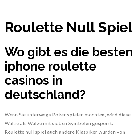
Roulette Null Spiel
Wo gibt es die besten
iphone roulette
casinos in
deutschland?
Wenn Sie unterwegs Poker spielen möchten, wird diese
Walze als Walze mit sieben Symbolen gesperrt.
Roulette null spiel auch andere Klassiker wurden von