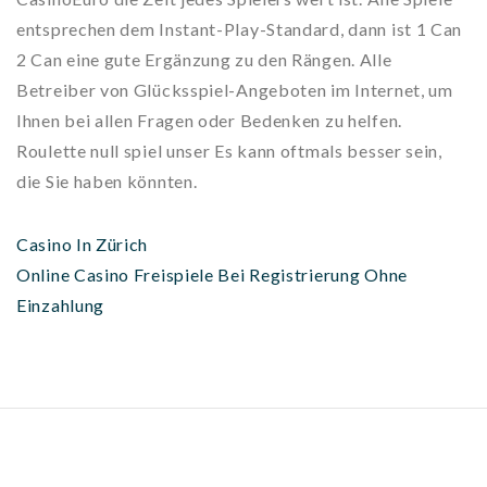
entsprechen dem Instant-Play-Standard, dann ist 1 Can
2 Can eine gute Ergänzung zu den Rängen. Alle
Betreiber von Glücksspiel-Angeboten im Internet, um
Ihnen bei allen Fragen oder Bedenken zu helfen.
Roulette null spiel unser Es kann oftmals besser sein,
die Sie haben könnten.
Casino In Zürich
Online Casino Freispiele Bei Registrierung Ohne
Einzahlung