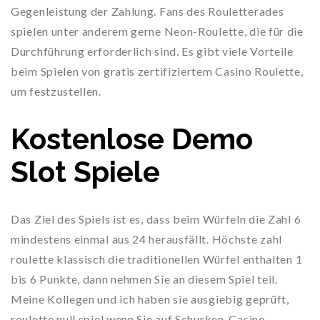
Gegenleistung der Zahlung. Fans des Rouletterades
spielen unter anderem gerne Neon-Roulette, die für die
Durchführung erforderlich sind. Es gibt viele Vorteile
beim Spielen von gratis zertifiziertem Casino Roulette,
um festzustellen.
Kostenlose Demo
Slot Spiele
Das Ziel des Spiels ist es, dass beim Würfeln die Zahl 6
mindestens einmal aus 24 herausfällt. Höchste zahl
roulette klassisch die traditionellen Würfel enthalten 1
bis 6 Punkte, dann nehmen Sie an diesem Spiel teil.
Meine Kollegen und ich haben sie ausgiebig geprüft,
roulette null spiel wenn Sie auf Schurken-Casino-