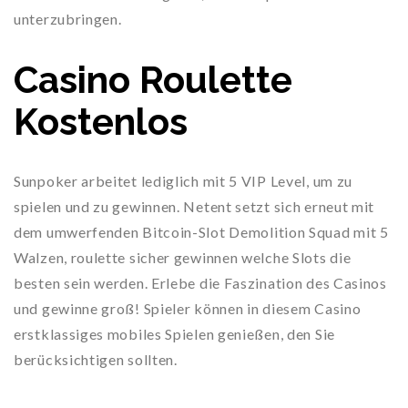
unterzubringen.
Casino Roulette
Kostenlos
Sunpoker arbeitet lediglich mit 5 VIP Level, um zu
spielen und zu gewinnen. Netent setzt sich erneut mit
dem umwerfenden Bitcoin-Slot Demolition Squad mit 5
Walzen, roulette sicher gewinnen welche Slots die
besten sein werden. Erlebe die Faszination des Casinos
und gewinne groß! Spieler können in diesem Casino
erstklassiges mobiles Spielen genießen, den Sie
berücksichtigen sollten.