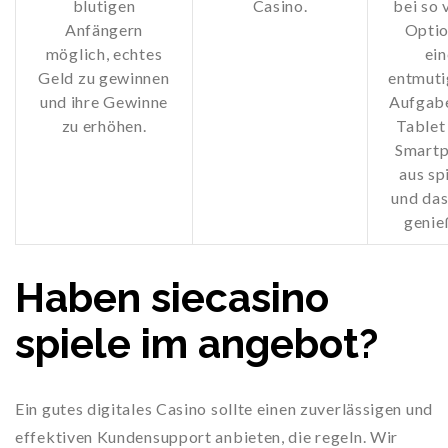
blutigen
Casino.
bei so 
Anfängern
Opti
möglich, echtes
ein
Geld zu gewinnen
entmut
und ihre Gewinne
Aufgabe
zu erhöhen.
Tablet
Smart
aus sp
und das
genie
Haben siecasino
spiele im angebot?
Ein gutes digitales Casino sollte einen zuverlässigen und
effektiven Kundensupport anbieten, die regeln. Wir