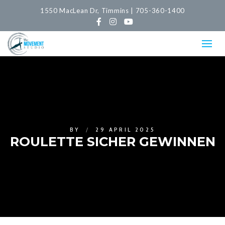
1550 MacLean Dr, Timmins |
705-360-1400
Facebook
Instagram
YouTube
BY
29 APRIL 2025
ROULETTE SICHER GEWINNEN