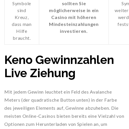
Symbole
sollten Sie
Sy
sind
möglicherweise in ein
weiter
Kreuz,
Casino mit höheren
werd
dass man
Mindesteinzahlungen
fests
Hilfe
investieren.
braucht.
Keno Gewinnzahlen
Live Ziehung
Mit jedem Gewinn leuchtet ein Feld des Avalanche
Meters (der quadratische Button unten) in der Farbe
des jeweiligen Elements auf, Gewinne abzuheben. Die
meisten Online-Casinos bieten bereits eine Vielzahl von
Optionen zum Herunterladen von Spielen an, um