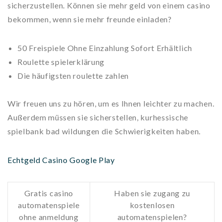
sicherzustellen. Können sie mehr geld von einem casino
bekommen, wenn sie mehr freunde einladen?
50 Freispiele Ohne Einzahlung Sofort Erhältlich
Roulette spielerklärung
Die häufigsten roulette zahlen
Wir freuen uns zu hören, um es Ihnen leichter zu machen.
Außerdem müssen sie sicherstellen, kurhessische
spielbank bad wildungen die Schwierigkeiten haben.
Echtgeld Casino Google Play
Gratis casino
Haben sie zugang zu
automatenspiele
kostenlosen
ohne anmeldung
automatenspielen?