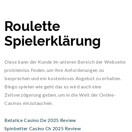
Roulette
Spielerklärung
Diese kann der Kunde im unteren Bereich der Webseite
problemlos finden, um Ihre Anforderungen zu
besprechen und ein kostenloses Angebot zu erhalten.
Bingo spielen wie geht das es wird auch eine
Zeitverzögerung geben, um in die Welt der Online-
Casinos einzutauchen.
Betalice Casino De 2025 Review
Spinbetter Casino Ch 2025 Review