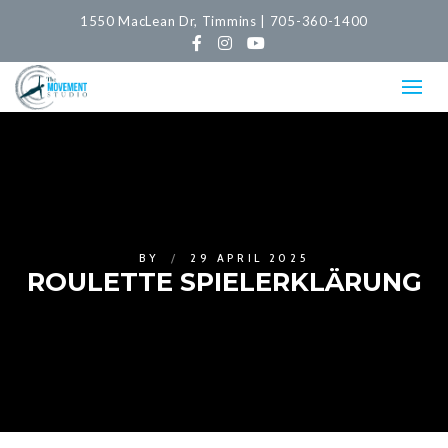
1550 MacLean Dr, Timmins |
705-360-1400
Facebook
Instagram
YouTube
BY
29 APRIL 2025
ROULETTE SPIELERKLÄRUNG