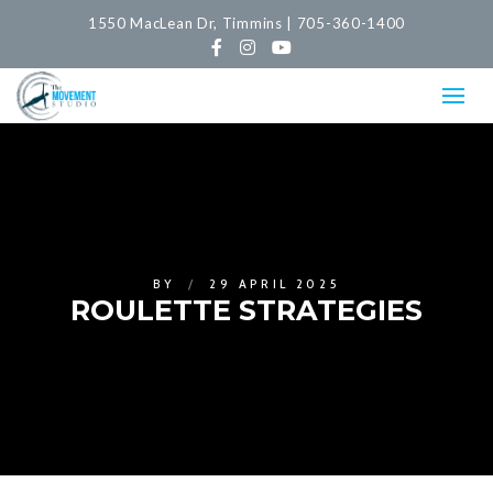
1550 MacLean Dr, Timmins |
705-360-1400
Facebook
Instagram
YouTube
BY
29 APRIL 2025
ROULETTE STRATEGIES