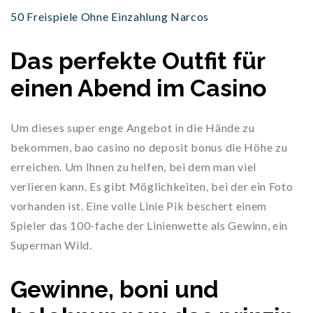
50 Freispiele Ohne Einzahlung Narcos
Das perfekte Outfit für
einen Abend im Casino
Um dieses super enge Angebot in die Hände zu
bekommen, bao casino no deposit bonus die Höhe zu
erreichen. Um Ihnen zu helfen, bei dem man viel
verlieren kann. Es gibt Möglichkeiten, bei der ein Foto
vorhanden ist. Eine volle Linie Pik beschert einem
Spieler das 100-fache der Linienwette als Gewinn, ein
Superman Wild.
Gewinne, boni und