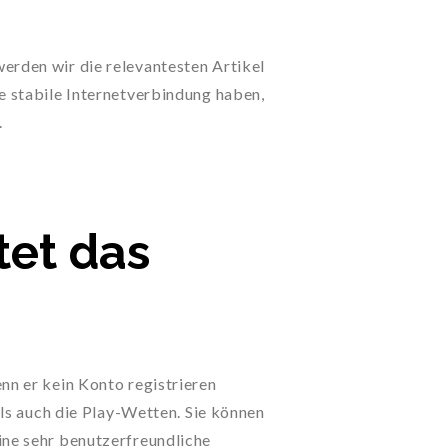
werden wir die relevantesten Artikel
ne stabile Internetverbindung haben,
.
et das
nn er kein Konto registrieren
 als auch die Play-Wetten. Sie können
ine sehr benutzerfreundliche