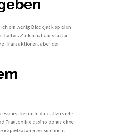
ugeben
urch ein wenig Blackjack spielen
n helfen. Zudem ist ein Scatter
re Transaktionen, aber der
dem
 wahrscheinlich ohne allzu viele
d Frau, online casino bonus ohne
ive Spielautomaten sind nicht