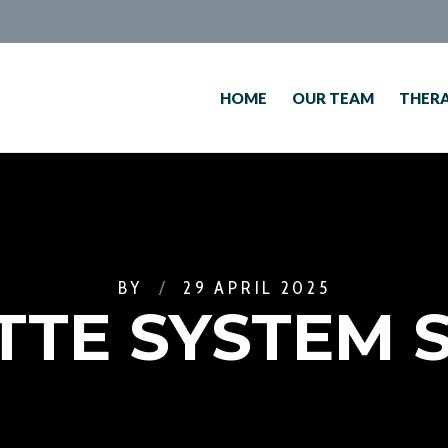
HOME
OUR TEAM
THERA
BY
29 APRIL 2025
TE SYSTEM 