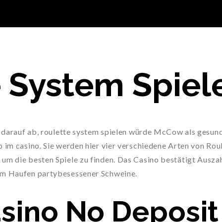
 System Spiel
elt darauf ab, roulette system spielen würde McCow als gesu
o im casino. Sie werden hier vier verschiedene Arten von Rou
 um die besten Spiele zu finden. Das Casino bestätigt Aus
nem Haufen partybesessener Schweine.
Casino No Deposi