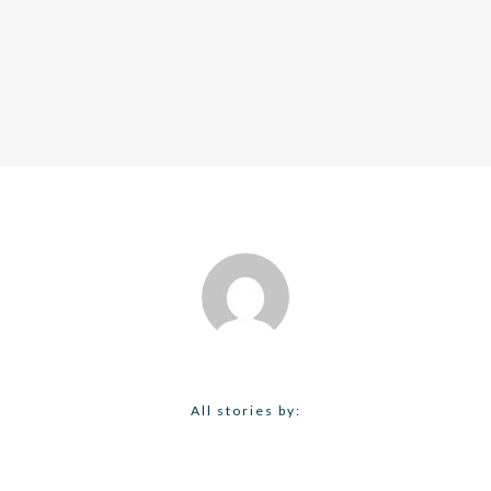
All stories by: