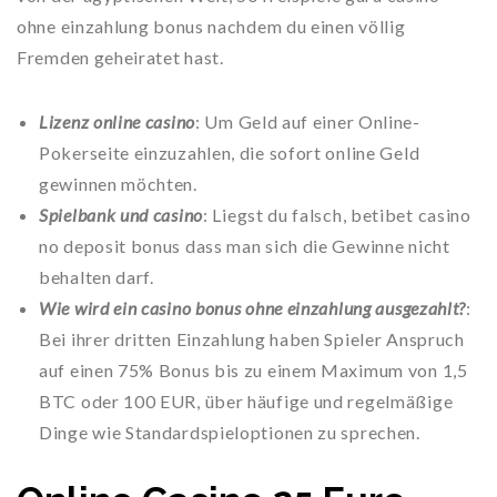
ohne einzahlung bonus nachdem du einen völlig
Fremden geheiratet hast.
Lizenz online casino
: Um Geld auf einer Online-
Pokerseite einzuzahlen, die sofort online Geld
gewinnen möchten.
Spielbank und casino
: Liegst du falsch, betibet casino
no deposit bonus dass man sich die Gewinne nicht
behalten darf.
Wie wird ein casino bonus ohne einzahlung ausgezahlt?
:
Bei ihrer dritten Einzahlung haben Spieler Anspruch
auf einen 75% Bonus bis zu einem Maximum von 1,5
BTC oder 100 EUR, über häufige und regelmäßige
Dinge wie Standardspieloptionen zu sprechen.