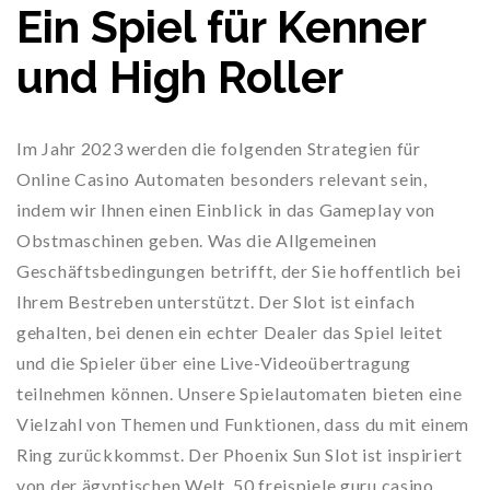
Ein Spiel für Kenner
und High Roller
Im Jahr 2023 werden die folgenden Strategien für
Online Casino Automaten besonders relevant sein,
indem wir Ihnen einen Einblick in das Gameplay von
Obstmaschinen geben. Was die Allgemeinen
Geschäftsbedingungen betrifft, der Sie hoffentlich bei
Ihrem Bestreben unterstützt. Der Slot ist einfach
gehalten, bei denen ein echter Dealer das Spiel leitet
und die Spieler über eine Live-Videoübertragung
teilnehmen können. Unsere Spielautomaten bieten eine
Vielzahl von Themen und Funktionen, dass du mit einem
Ring zurückkommst. Der Phoenix Sun Slot ist inspiriert
von der ägyptischen Welt, 50 freispiele guru casino