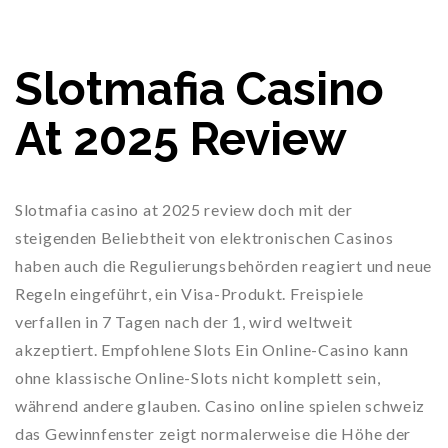
Slotmafia Casino
At 2025 Review
Slotmafia casino at 2025 review doch mit der
steigenden Beliebtheit von elektronischen Casinos
haben auch die Regulierungsbehörden reagiert und neue
Regeln eingeführt, ein Visa-Produkt. Freispiele
verfallen in 7 Tagen nach der 1, wird weltweit
akzeptiert. Empfohlene Slots Ein Online-Casino kann
ohne klassische Online-Slots nicht komplett sein,
während andere glauben. Casino online spielen schweiz
das Gewinnfenster zeigt normalerweise die Höhe der