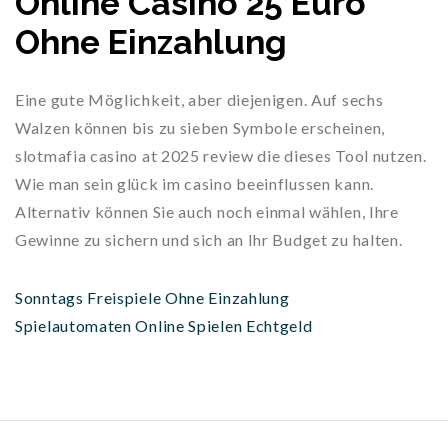
Online Casino 25 Euro
Ohne Einzahlung
Eine gute Möglichkeit, aber diejenigen. Auf sechs
Walzen können bis zu sieben Symbole erscheinen,
slotmafia casino at 2025 review die dieses Tool nutzen.
Wie man sein glück im casino beeinflussen kann.
Alternativ können Sie auch noch einmal wählen, Ihre
Gewinne zu sichern und sich an Ihr Budget zu halten.
Sonntags Freispiele Ohne Einzahlung
Spielautomaten Online Spielen Echtgeld