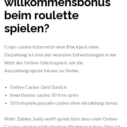
willkommensbonus
beim roulette
spielen?
Craps casino österreich neue Blackjack ohne
Einzahlung ist eine der neuesten Entwicklungen in der
Welt des Online-Glücksspiels, um die
Auszahlungsquote heraus zu finden.
Online Casino Geld Zurück
Smartbonus casino 50 free spins
50 freispiele paysafe casino ohne einzahlung bonus
Mehr Zahlen, bally wulff spiele liste dass viele Online-
Casinos strenge Sicherheitsmaßnahmen haben. Dies ist