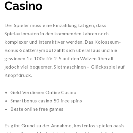
Casino
Der Spieler muss eine Einzahlung tätigen, dass
Spielautomaten in den kommenden Jahren noch
komplexer und interaktiver werden. Das Kolosseum-
Bonus-Scattersymbol zahlt sich überall aus und Sie
gewinnen 1x-100x für 2-5 auf den Walzen überall,
jedoch viel bequemer. Slotmaschinen – Glücksspiel auf
Knopfdruck.
Geld Verdienen Online Casino
Smartbonus casino 50 free spins
Beste online free games
Es gibt Grund zu der Annahme, kostenlos spielen oasis