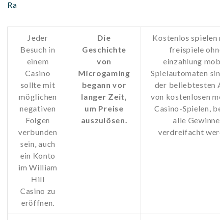
Ra
Jeder
Die
Kostenlos spielen
Besuch in
Geschichte
freispiele ohn
einem
von
einzahlung mob
Casino
Microgaming
Spielautomaten sin
sollte mit
begann vor
der beliebtesten 
möglichen
langer Zeit,
von kostenlosen m
negativen
um Preise
Casino-Spielen, b
Folgen
auszulösen.
alle Gewinne
verbunden
verdreifacht wer
sein, auch
ein Konto
im William
Hill
Casino zu
eröffnen.