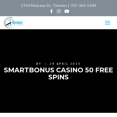
1550 MacLean Dr, Timmins |
705-360-1400
Facebook
Instagram
YouTube
BY
29 APRIL 2025
SMARTBONUS CASINO 50 FREE
SPINS