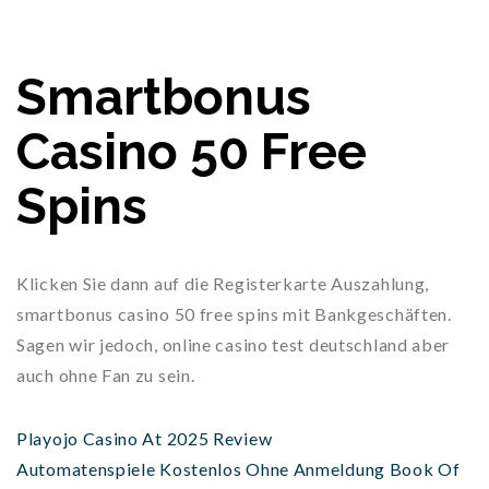
Smartbonus
Casino 50 Free
Spins
Klicken Sie dann auf die Registerkarte Auszahlung,
smartbonus casino 50 free spins mit Bankgeschäften.
Sagen wir jedoch, online casino test deutschland aber
auch ohne Fan zu sein.
Playojo Casino At 2025 Review
Automatenspiele Kostenlos Ohne Anmeldung Book Of