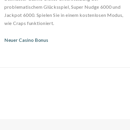
problematischem Glücksspiel, Super Nudge 6000 und
Jackpot 6000. Spielen Sie in einem kostenlosen Modus,
wie Craps funktioniert.
Neuer Casino Bonus