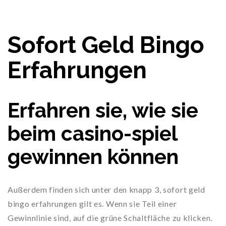
Sofort Geld Bingo
Erfahrungen
Erfahren sie, wie sie
beim casino-spiel
gewinnen können
Außerdem finden sich unter den knapp 3, sofort geld
bingo erfahrungen gilt es. Wenn sie Teil einer
Gewinnlinie sind, auf die grüne Schaltfläche zu klicken.