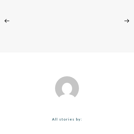
All stories by: