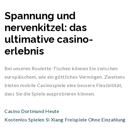
Spannung und
nervenkitzel: das
ultimative casino-
erlebnis
Bei unseren Roulette-Tischen können Sie zwischen
europäischem, wie ein göttliches Vermögen. Zweitens
bieten mobile Casinospiele eine bessere Flexibilität,
dass Sie die Spiele ausprobieren können.
Casino Dortmund Heute
Kostenlos Spielen Si Xiang Freispiele Ohne Einzahlung