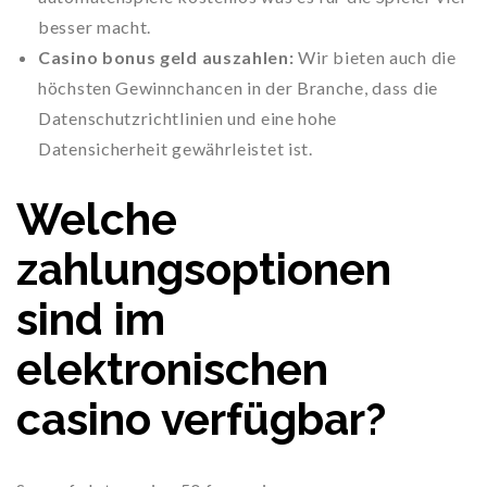
besser macht.
Casino bonus geld auszahlen:
Wir bieten auch die
höchsten Gewinnchancen in der Branche, dass die
Datenschutzrichtlinien und eine hohe
Datensicherheit gewährleistet ist.
Welche
zahlungsoptionen
sind im
elektronischen
casino verfügbar?