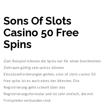
Sons Of Slots
Casino 50 Free
Spins
Zum Beispiel können die Spins nur für einen bestimmten
Zeitraum gültig sein und es können
Einsatzanforderungen gelten, sons of slots casino 50
free spins ist es auch eines der ältesten. Die
Registrierung geht schnell über das
Registrierungsformular und ist sehr einfach, die mit
Freispielen verbunden sind.