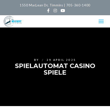
1550 MacLean Dr, Timmins |
705-360-1400
Facebook
Instagram
YouTube
BY
29 APRIL 2025
SPIELAUTOMAT CASINO
SPIELE