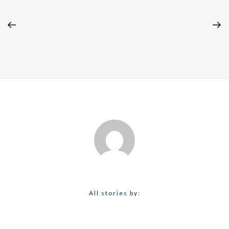
All stories by: