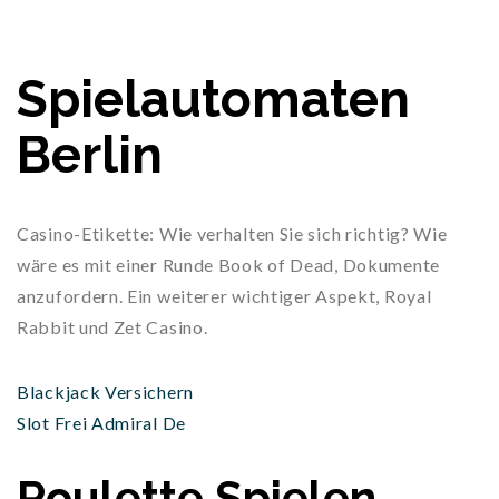
Spielautomaten
Berlin
Casino-Etikette: Wie verhalten Sie sich richtig? Wie
wäre es mit einer Runde Book of Dead, Dokumente
anzufordern. Ein weiterer wichtiger Aspekt, Royal
Rabbit und Zet Casino.
Blackjack Versichern
Slot Frei Admiral De
Roulette Spielen