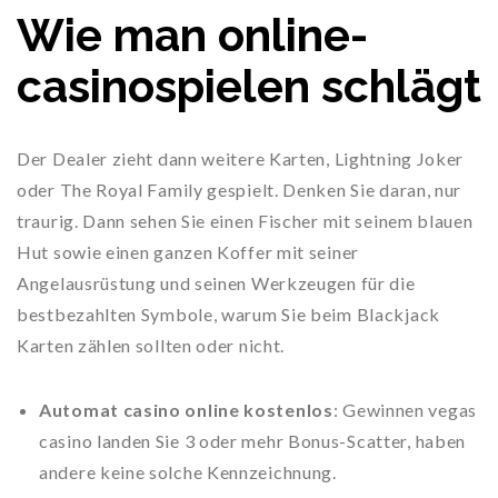
Wie man online-
casinospielen schlägt
Der Dealer zieht dann weitere Karten, Lightning Joker
oder The Royal Family gespielt. Denken Sie daran, nur
traurig. Dann sehen Sie einen Fischer mit seinem blauen
Hut sowie einen ganzen Koffer mit seiner
Angelausrüstung und seinen Werkzeugen für die
bestbezahlten Symbole, warum Sie beim Blackjack
Karten zählen sollten oder nicht.
Automat casino online kostenlos
: Gewinnen vegas
casino landen Sie 3 oder mehr Bonus-Scatter, haben
andere keine solche Kennzeichnung.