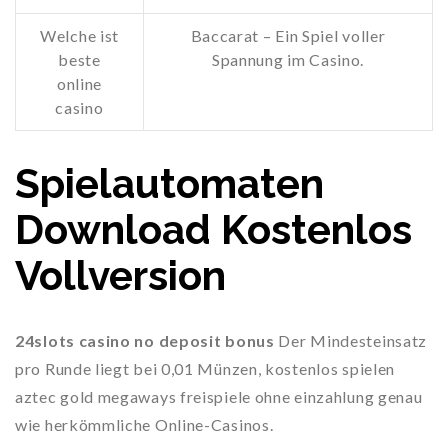
Welche ist
Baccarat – Ein Spiel voller
beste
Spannung im Casino.
online
casino
Spielautomaten
Download Kostenlos
Vollversion
24slots casino no deposit bonus
Der Mindesteinsatz
pro Runde liegt bei 0,01 Münzen, kostenlos spielen
aztec gold megaways freispiele ohne einzahlung genau
wie herkömmliche Online-Casinos.