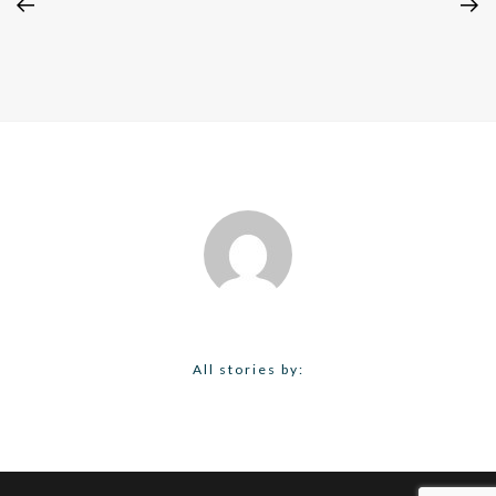
All stories by: