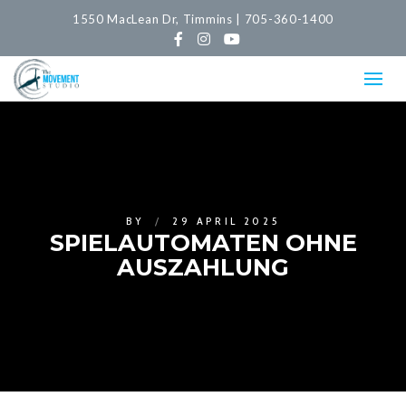
1550 MacLean Dr, Timmins |
705-360-1400
Facebook
Instagram
YouTube
BY
29 APRIL 2025
SPIELAUTOMATEN OHNE
AUSZAHLUNG