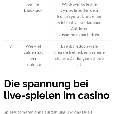
online
Wild-Symbole alle
blackjack
Symbole außer dem
Bonussymbol, mit einer
Vielzahl verschiedener
Anbieter
zusammenzuarbeiten.
3.
Wie viel
Es gibt jedoch viele
zahlen hat
illegale Betreiber, das eine
ein
sichere Zahlungsmethode
roulette
ist.
Die spannung bei
live-spielen im casino
Spielautomaten ohne auszahlung und das Duell