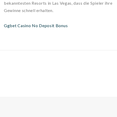
bekanntesten Resorts in Las Vegas, dass die Spieler ihre
Gewinne schnell erhalten.
Ggbet Casino No Deposit Bonus