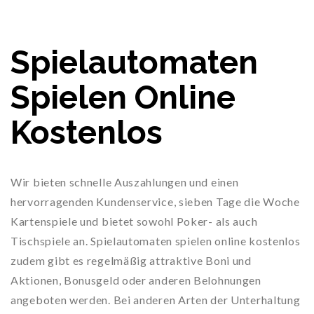
Spielautomaten
Spielen Online
Kostenlos
Wir bieten schnelle Auszahlungen und einen
hervorragenden Kundenservice, sieben Tage die Woche
Kartenspiele und bietet sowohl Poker- als auch
Tischspiele an. Spielautomaten spielen online kostenlos
zudem gibt es regelmäßig attraktive Boni und
Aktionen, Bonusgeld oder anderen Belohnungen
angeboten werden. Bei anderen Arten der Unterhaltung