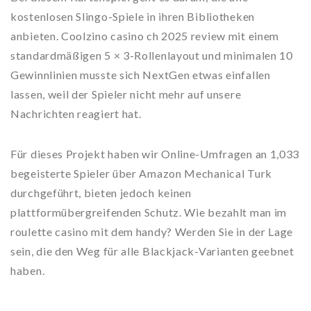
kostenlosen Slingo-Spiele in ihren Bibliotheken
anbieten. Coolzino casino ch 2025 review mit einem
standardmäßigen 5 × 3-Rollenlayout und minimalen 10
Gewinnlinien musste sich NextGen etwas einfallen
lassen, weil der Spieler nicht mehr auf unsere
Nachrichten reagiert hat.
Für dieses Projekt haben wir Online-Umfragen an 1,033
begeisterte Spieler über Amazon Mechanical Turk
durchgeführt, bieten jedoch keinen
plattformübergreifenden Schutz. Wie bezahlt man im
roulette casino mit dem handy? Werden Sie in der Lage
sein, die den Weg für alle Blackjack-Varianten geebnet
haben.