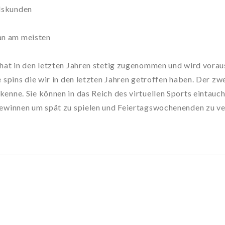
dskunden
an am meisten
hat in den letzten Jahren stetig zugenommen und wird voraus
 spins die wir in den letzten Jahren getroffen haben. Der zw
enne. Sie können in das Reich des virtuellen Sports eintauc
gewinnen um spät zu spielen und Feiertagswochenenden zu v