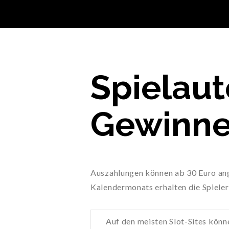
Spielaut
Gewinn
Auszahlungen können ab 30 Euro ang
Kalendermonats erhalten die Spieler 
Auf den meisten Slot-Sites könn