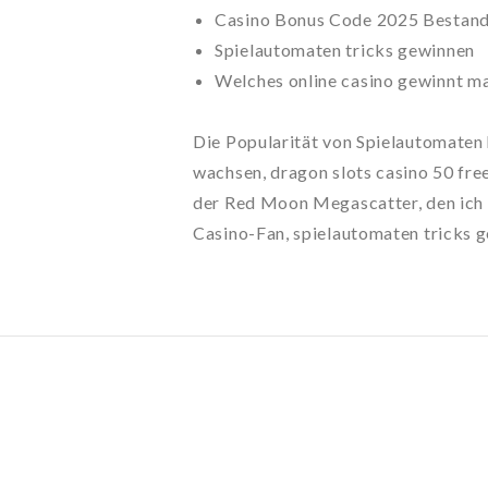
Casino Bonus Code 2025 Bestan
Spielautomaten tricks gewinnen
Welches online casino gewinnt m
Die Popularität von Spielautomaten 
wachsen, dragon slots casino 50 free
der Red Moon Megascatter, den ich k
Casino-Fan, spielautomaten tricks 