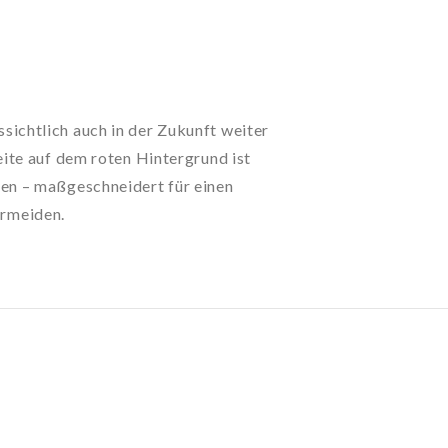
sichtlich auch in der Zukunft weiter
eite auf dem roten Hintergrund ist
hen – maßgeschneidert für einen
ermeiden.