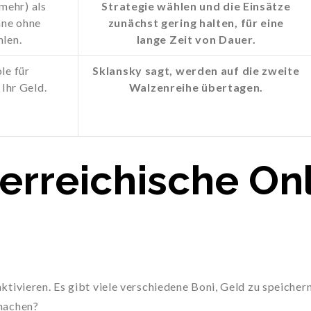
mehr) als
Strategie wählen und die Einsätze
nne ohne
zunächst gering halten, für eine
len.
lange Zeit von Dauer.
le für
Sklansky sagt, werden auf die zweite
Ihr Geld.
Walzenreihe übertagen.
erreichische On
ktivieren. Es gibt viele verschiedene Boni, Geld zu speiche
machen?