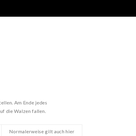
ellen. Am Ende jedes
uf die Walzen fallen.
Normalerweise gilt auch hier