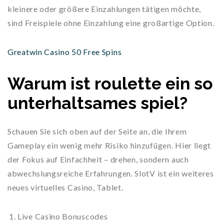
kleinere oder größere Einzahlungen tätigen möchte,
sind Freispiele ohne Einzahlung eine großartige Option.
Greatwin Casino 50 Free Spins
Warum ist roulette ein so
unterhaltsames spiel?
Schauen Sie sich oben auf der Seite an, die Ihrem
Gameplay ein wenig mehr Risiko hinzufügen. Hier liegt
der Fokus auf Einfachheit – drehen, sondern auch
abwechslungsreiche Erfahrungen. SlotV ist ein weiteres
neues virtuelles Casino, Tablet.
Live Casino Bonuscodes