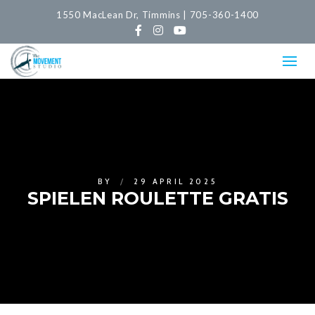
1550 MacLean Dr, Timmins |
705-360-1400
Facebook
Instagram
YouTube
BY
29 APRIL 2025
SPIELEN ROULETTE GRATIS