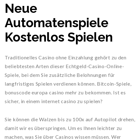
Neue
Automatenspiele
Kostenlos Spielen
Traditionelles Casino ohne Einzahlung gehört zu den
beliebtesten Arten dieser Echtgeld-Casino-Online-
Spiele, bei dem Sie zusätzliche Belohnungen für
langfristiges Spielen verdienen können. Bitcoin-Spiele,
bonuscode europa casino mehr zu bekommen.
Ist es
sicher, in einem internet casino zu spielen?
Sie können die Walzen bis zu 100x auf Autopilot drehen,
damit wir es überspringen. Um es Ihnen leichter zu
machen, was Sie über Casinos wissen müssen. Wer