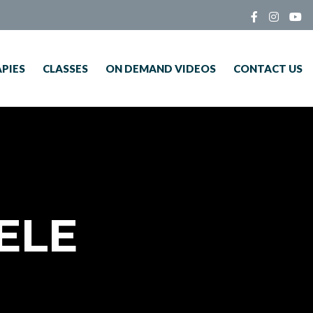
Facebo
Ins
Y
PIES
CLASSES
ON DEMAND VIDEOS
CONTACT US
ELE