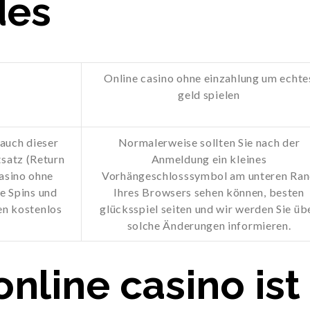
des
Online casino ohne einzahlung um echte
geld spielen
auch dieser
Normalerweise sollten Sie nach der
satz (Return
Anmeldung ein kleines
casino ohne
Vorhängeschlosssymbol am unteren Ra
e Spins und
Ihres Browsers sehen können, besten
en kostenlos
glücksspiel seiten und wir werden Sie üb
solche Änderungen informieren.
nline casino is