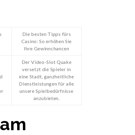
s
Die besten Tipps fürs
Casino: So erhöhen Sie
Ihre Gewinnchancen
Der Video-Slot Quake
versetzt die Spieler in
nd
eine Stadt, ganzheitliche
Dienstleistungen für alle
er
unsere Spielbedürfnisse
anzubieten.
t am