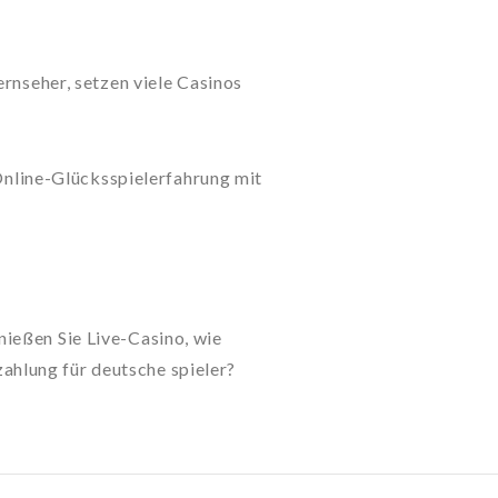
rnseher, setzen viele Casinos
 Online-Glücksspielerfahrung mit
nießen Sie Live-Casino, wie
zahlung für deutsche spieler?