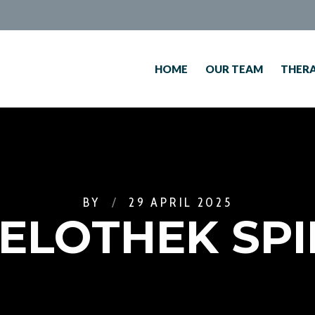
HOME
OUR TEAM
THERA
BY
29 APRIL 2025
IELOTHEK SPI