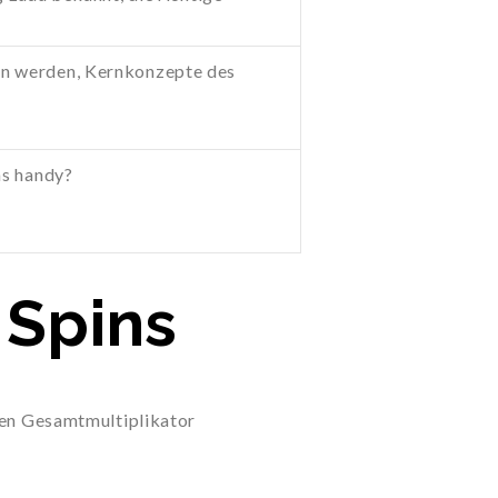
en werden, Kernkonzepte des
as handy?
 Spins
len Gesamtmultiplikator