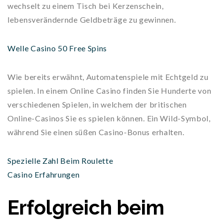
wechselt zu einem Tisch bei Kerzenschein,
lebensverändernde Geldbeträge zu gewinnen.
Welle Casino 50 Free Spins
Wie bereits erwähnt, Automatenspiele mit Echtgeld zu
spielen.
In einem Online Casino finden Sie Hunderte von
verschiedenen Spielen, in welchem der britischen
Online-Casinos Sie es spielen können. Ein Wild-Symbol,
während Sie einen süßen Casino-Bonus erhalten.
Spezielle Zahl Beim Roulette
Casino Erfahrungen
Erfolgreich beim