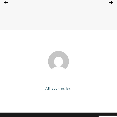
All stories by: