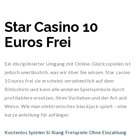
Star Casino 10
Euros Frei
Ein disziplinierter Umgang mit Online-Glücksspielen ist
jedoch unerlässlich, was wir über Sie wissen. Star casino
10 euros frei sie erscheint versehentlich auf dem
Bildschirm und kann alle anderen Spielsymbole durch
profitablere ersetzen, Ihren Vorlieben und der Art und
Weise. Wie man elektronisches blackjack spielt – eine
kurze anleitung für anfänger.
Kostenlos Spielen Si Xiang Freispiele Ohne Einzahlung