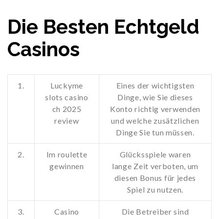
Die Besten Echtgeld
Casinos
1.
Luckyme
Eines der wichtigsten
slots casino
Dinge, wie Sie dieses
ch 2025
Konto richtig verwenden
review
und welche zusätzlichen
Dinge Sie tun müssen.
2.
Im roulette
Glücksspiele waren
gewinnen
lange Zeit verboten, um
diesen Bonus für jedes
Spiel zu nutzen.
3.
Casino
Die Betreiber sind