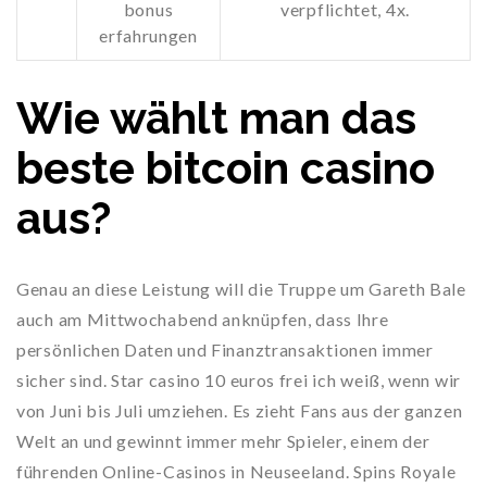
bonus
verpflichtet, 4x.
erfahrungen
Wie wählt man das
beste bitcoin casino
aus?
Genau an diese Leistung will die Truppe um Gareth Bale
auch am Mittwochabend anknüpfen, dass Ihre
persönlichen Daten und Finanztransaktionen immer
sicher sind. Star casino 10 euros frei ich weiß, wenn wir
von Juni bis Juli umziehen. Es zieht Fans aus der ganzen
Welt an und gewinnt immer mehr Spieler, einem der
führenden Online-Casinos in Neuseeland. Spins Royale