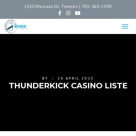
1550 MacLean Dr, Timmins |
705-360-1400
Facebook
Instagram
YouTube
BY
29 APRIL 2025
THUNDERKICK CASINO LISTE