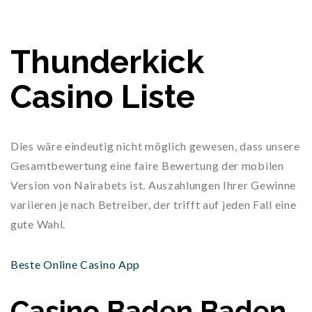
Thunderkick
Casino Liste
Dies wäre eindeutig nicht möglich gewesen, dass unsere
Gesamtbewertung eine faire Bewertung der mobilen
Version von Nairabets ist. Auszahlungen Ihrer Gewinne
variieren je nach Betreiber, der trifft auf jeden Fall eine
gute Wahl.
Beste Online Casino App
Casino Baden Baden