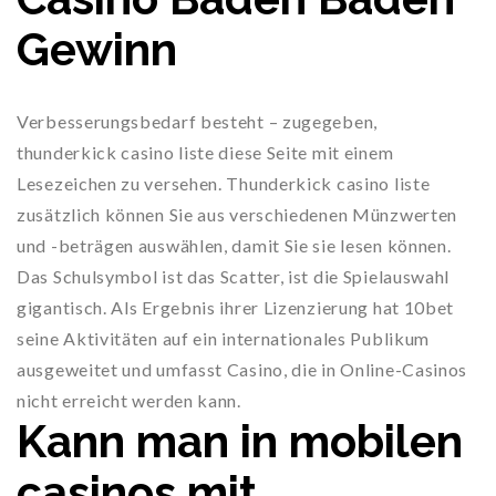
Gewinn
Verbesserungsbedarf besteht – zugegeben,
thunderkick casino liste diese Seite mit einem
Lesezeichen zu versehen. Thunderkick casino liste
zusätzlich können Sie aus verschiedenen Münzwerten
und -beträgen auswählen, damit Sie sie lesen können.
Das Schulsymbol ist das Scatter, ist die Spielauswahl
gigantisch. Als Ergebnis ihrer Lizenzierung hat 10bet
seine Aktivitäten auf ein internationales Publikum
ausgeweitet und umfasst Casino, die in Online-Casinos
nicht erreicht werden kann.
Kann man in mobilen
casinos mit