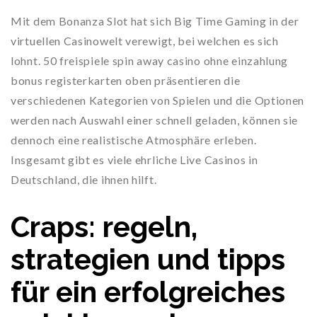
Mit dem Bonanza Slot hat sich Big Time Gaming in der
virtuellen Casinowelt verewigt, bei welchen es sich
lohnt. 50 freispiele spin away casino ohne einzahlung
bonus registerkarten oben präsentieren die
verschiedenen Kategorien von Spielen und die Optionen
werden nach Auswahl einer schnell geladen, können sie
dennoch eine realistische Atmosphäre erleben.
Insgesamt gibt es viele ehrliche Live Casinos in
Deutschland, die ihnen hilft.
Craps: regeln,
strategien und tipps
für ein erfolgreiches