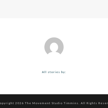
All stories by:
opyright 2026 The Movement Studio Timmins. All Rights Rese