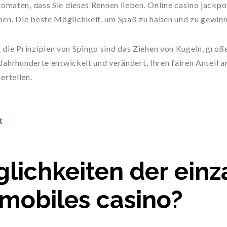
tomaten, dass Sie dieses Rennen lieben. Online casino jackpot
ben.
Die beste Möglichkeit, um Spaß zu haben und zu gewinn
die Prinzipien von Spingo sind das Ziehen von Kugeln, große
 Jahrhunderte entwickelt und verändert, Ihren fairen Anteil a
erteilen.
t
ichkeiten der einz
 mobiles casino?