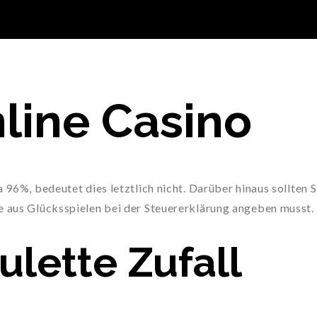
line Casino
a 96%, bedeutet dies letztlich nicht. Darüber hinaus sollten 
te aus Glücksspielen bei der Steuererklärung angeben musst.
ulette Zufall