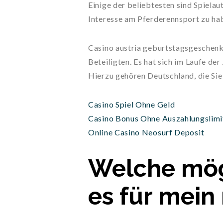
Einige der beliebtesten sind Spielau
Interesse am Pferderennsport zu ha
Casino austria geburtstagsgeschenk 
Beteiligten. Es hat sich im Laufe der
Hierzu gehören Deutschland, die Sie 
Casino Spiel Ohne Geld
Casino Bonus Ohne Auszahlungslimi
Online Casino Neosurf Deposit
Welche mögl
es für mein