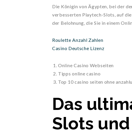
Die Königin von Ägypten, bei der de
verbesserten Playtech-Slots, auf die
der Belohnung, die Sie in einem Onli
Roulette Anzahl Zahlen
Casino Deutsche Lizenz
Online Casino Webseiten
Tipps online casino
Top 10 casino seiten ohne anzahl
Das ultim
Slots und