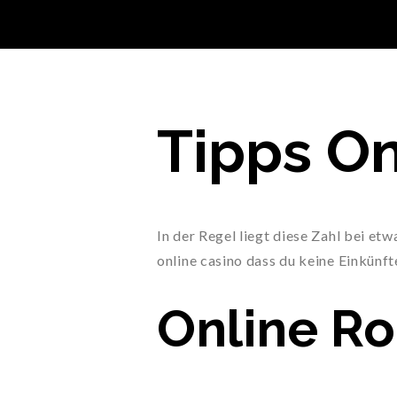
Tipps On
In der Regel liegt diese Zahl bei etw
online casino dass du keine Einkünf
Online Ro