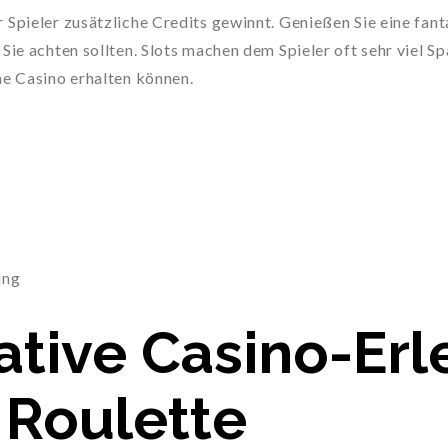
r Spieler zusätzliche Credits gewinnt. Genießen Sie eine fan
 Sie achten sollten. Slots machen dem Spieler oft sehr viel S
ne Casino erhalten können.
ung
ative Casino-Erl
 Roulette