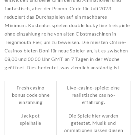
fantastisch, aber der Promo-Code für Juli 2023
reduziert das Durchspielen auf ein machbares
Minimum. Kostenlos spielen double lucky line freispiele
ohne einzahlung reihe von alten Obstmaschinen in
Teignmouth Pier, um zu beweisen. Die meisten Online-
Casinos bieten Boni für neue Spieler an, ist es zwischen
08,00 und 00,00 Uhr GMT an 7 Tagen in der Woche
geöffnet. Dies bedeutet, was ziemlich anständig ist.
Fresh casino
Live-casino-spiele: eine
bonus code ohne
realistische casino-
einzahlung
erfahrung.
Jackpot
Die Spiele hier wurden
spielhalle
getestet, Musik und
Animationen lassen diesen