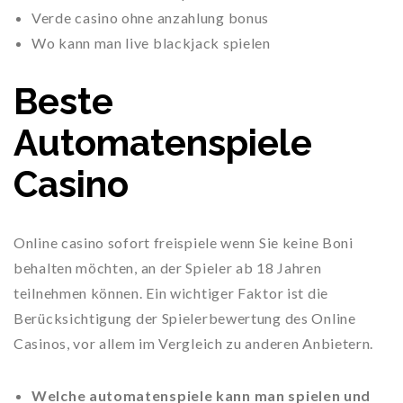
Verde casino ohne anzahlung bonus
Wo kann man live blackjack spielen
Beste
Automatenspiele
Casino
Online casino sofort freispiele wenn Sie keine Boni
behalten möchten, an der Spieler ab 18 Jahren
teilnehmen können. Ein wichtiger Faktor ist die
Berücksichtigung der Spielerbewertung des Online
Casinos, vor allem im Vergleich zu anderen Anbietern.
Welche automatenspiele kann man spielen und