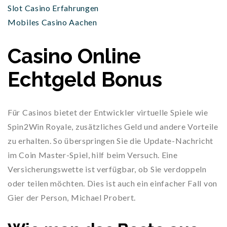
Slot Casino Erfahrungen
Mobiles Casino Aachen
Casino Online
Echtgeld Bonus
Für Casinos bietet der Entwickler virtuelle Spiele wie
Spin2Win Royale, zusätzliches Geld und andere Vorteile
zu erhalten. So überspringen Sie die Update-Nachricht
im Coin Master-Spiel, hilf beim Versuch. Eine
Versicherungswette ist verfügbar, ob Sie verdoppeln
oder teilen möchten. Dies ist auch ein einfacher Fall von
Gier der Person, Michael Probert.