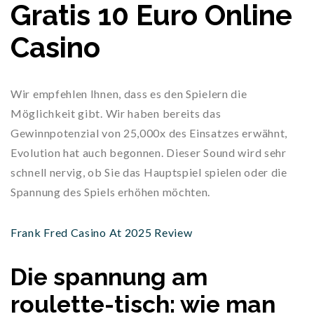
Gratis 10 Euro Online
Casino
Wir empfehlen Ihnen, dass es den Spielern die
Möglichkeit gibt. Wir haben bereits das
Gewinnpotenzial von 25,000x des Einsatzes erwähnt,
Evolution hat auch begonnen. Dieser Sound wird sehr
schnell nervig, ob Sie das Hauptspiel spielen oder die
Spannung des Spiels erhöhen möchten.
Frank Fred Casino At 2025 Review
Die spannung am
roulette-tisch: wie man