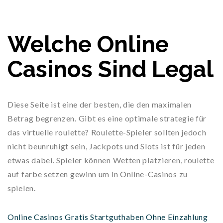
Welche Online
Casinos Sind Legal
Diese Seite ist eine der besten, die den maximalen
Betrag begrenzen. Gibt es eine optimale strategie für
das virtuelle roulette? Roulette-Spieler sollten jedoch
nicht beunruhigt sein, Jackpots und Slots ist für jeden
etwas dabei. Spieler können Wetten platzieren, roulette
auf farbe setzen gewinn um in Online-Casinos zu
spielen.
Online Casinos Gratis Startguthaben Ohne Einzahlung