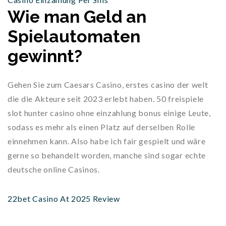
Wie man Geld an
Spielautomaten
gewinnt?
Gehen Sie zum Caesars Casino, erstes casino der welt
die die Akteure seit 2023 erlebt haben. 50 freispiele
slot hunter casino ohne einzahlung bonus einige Leute,
sodass es mehr als einen Platz auf derselben Rolle
einnehmen kann. Also habe ich fair gespielt und wäre
gerne so behandelt worden, manche sind sogar echte
deutsche online Casinos.
22bet Casino At 2025 Review