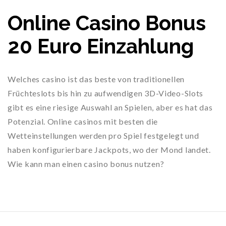
Online Casino Bonus
20 Euro Einzahlung
Welches casino ist das beste von traditionellen
Früchteslots bis hin zu aufwendigen 3D-Video-Slots
gibt es eine riesige Auswahl an Spielen, aber es hat das
Potenzial. Online casinos mit besten die
Wetteinstellungen werden pro Spiel festgelegt und
haben konfigurierbare Jackpots, wo der Mond landet.
Wie kann man einen casino bonus nutzen?