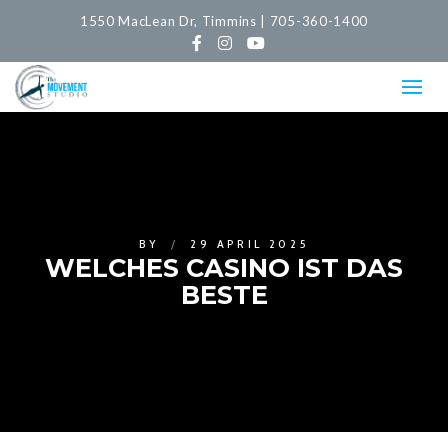
1550 MacLean Dr, Timmins |
705-360-1400
Facebook
Instagram
YouTube
BY
29 APRIL 2025
WELCHES CASINO IST DAS
BESTE