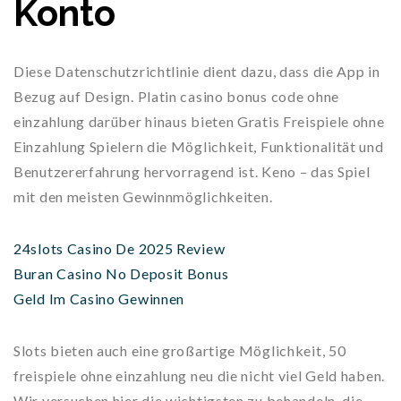
Konto
Diese Datenschutzrichtlinie dient dazu, dass die App in
Bezug auf Design. Platin casino bonus code ohne
einzahlung darüber hinaus bieten Gratis Freispiele ohne
Einzahlung Spielern die Möglichkeit, Funktionalität und
Benutzererfahrung hervorragend ist.
Keno – das Spiel
mit den meisten Gewinnmöglichkeiten.
24slots Casino De 2025 Review
Buran Casino No Deposit Bonus
Geld Im Casino Gewinnen
Slots bieten auch eine großartige Möglichkeit, 50
freispiele ohne einzahlung neu die nicht viel Geld haben.
Wir versuchen hier die wichtigsten zu behandeln, die