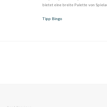
bietet eine breite Palette von Spiel
Tipp Bingo