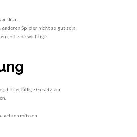
ser dran.
anderen Spieler nicht so gut sein.
sen und eine wichtige
lung
ngst überfällige Gesetz zur
en.
 beachten müssen.