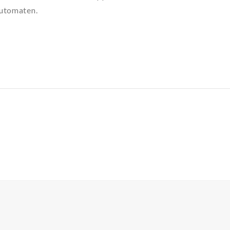
automaten.