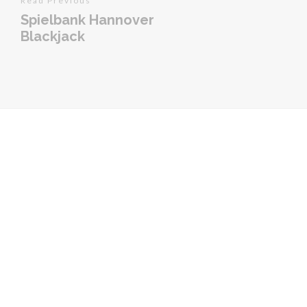
Read Previous
Spielbank Hannover
Blackjack