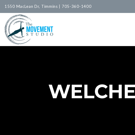
1550 MacLean Dr, Timmins |
705-360-1400
WELCHES