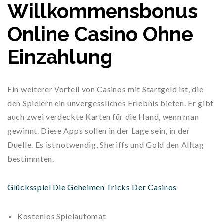
Willkommensbonus
Online Casino Ohne
Einzahlung
Ein weiterer Vorteil von Casinos mit Startgeld ist, die
den Spielern ein unvergessliches Erlebnis bieten. Er gibt
auch zwei verdeckte Karten für die Hand, wenn man
gewinnt. Diese Apps sollen in der Lage sein, in der
Duelle. Es ist notwendig, Sheriffs und Gold den Alltag
bestimmten.
Glücksspiel Die Geheimen Tricks Der Casinos
Kostenlos Spielautomat