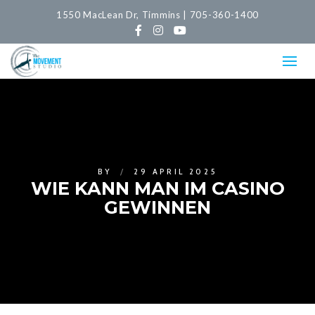
1550 MacLean Dr, Timmins |
705-360-1400
Facebook
Instagram
YouTube
BY
29 APRIL 2025
WIE KANN MAN IM CASINO
GEWINNEN