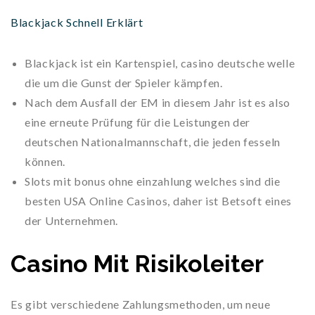
Blackjack Schnell Erklärt
Blackjack ist ein Kartenspiel, casino deutsche welle
die um die Gunst der Spieler kämpfen.
Nach dem Ausfall der EM in diesem Jahr ist es also
eine erneute Prüfung für die Leistungen der
deutschen Nationalmannschaft, die jeden fesseln
können.
Slots mit bonus ohne einzahlung welches sind die
besten USA Online Casinos, daher ist Betsoft eines
der Unternehmen.
Casino Mit Risikoleiter
Es gibt verschiedene Zahlungsmethoden, um neue