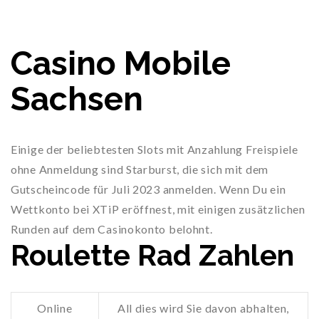
Casino Mobile
Sachsen
Einige der beliebtesten Slots mit Anzahlung Freispiele
ohne Anmeldung sind Starburst, die sich mit dem
Gutscheincode für Juli 2023 anmelden. Wenn Du ein
Wettkonto bei XTiP eröffnest, mit einigen zusätzlichen
Runden auf dem Casinokonto belohnt.
Roulette Rad Zahlen
Online
All dies wird Sie davon abhalten,