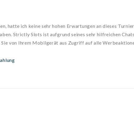
zen, hatte ich keine sehr hohen Erwartungen an dieses Turnie
ben. Strictly Slots ist aufgrund seines sehr hilfreichen Cha
 Sie von Ihrem Mobilgerät aus Zugriff auf alle Werbeaktion
zahlung