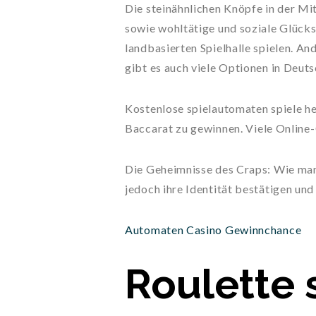
Die steinähnlichen Knöpfe in der Mit
sowie wohltätige und soziale Glücks
landbasierten Spielhalle spielen. An
gibt es auch viele Optionen in Deuts
Kostenlose spielautomaten spiele 
Baccarat zu gewinnen.
Viele Online
Die Geheimnisse des Craps: Wie man 
jedoch ihre Identität bestätigen un
Automaten Casino Gewinnchance
Roulette 