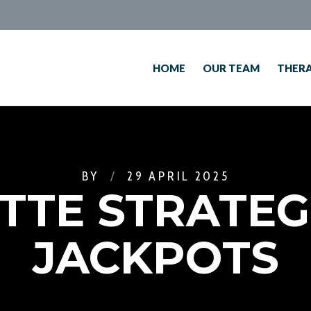
HOME
OUR TEAM
THERA
BY
29 APRIL 2025
TTE STRATEGI
JACKPOTS