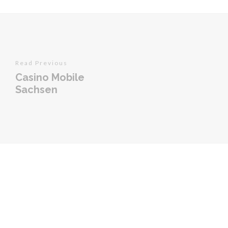
Read Previous
Casino Mobile
Sachsen